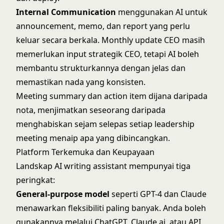
Internal Communication
menggunakan AI untuk
announcement, memo, dan report yang perlu
keluar secara berkala. Monthly update CEO masih
memerlukan input strategik CEO, tetapi AI boleh
membantu strukturkannya dengan jelas dan
memastikan nada yang konsisten.
Meeting summary dan action item dijana daripada
nota, menjimatkan seseorang daripada
menghabiskan sejam selepas setiap leadership
meeting menaip apa yang dibincangkan.
Platform Terkemuka dan Keupayaan
Landskap AI writing assistant mempunyai tiga
peringkat:
General-purpose model
seperti
GPT-4
dan
Claude
menawarkan fleksibiliti paling banyak. Anda boleh
gunakannya melalui
ChatGPT
, Claude.ai, atau API