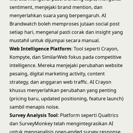
sentiment, menjejaki brand mention, dan
menyerlahkan suara yang berpengaruh. AI
Brandwatch boleh memproses jutaan social post
setiap hari, mengenal pasti corak dan insight yang
mustahil untuk dijumpai secara manual.
Web Intelligence Platform
: Tool seperti
Crayon
,
Kompyte
, dan
SimilarWeb
fokus pada competitive
intelligence. Mereka menjejaki perubahan website
pesaing, digital marketing activity, content
strategy, dan anggaran web traffic. AI Crayon
khusus menyerlahkan perubahan yang penting
(pricing baru, updated positioning, feature launch)
sambil menapis noise.
Survey Analysis Tool
: Platform seperti
Qualtrics
dan
SurveyMonkey
telah mengintegrasikan AI
untuk menganalisis open-ended survey response.