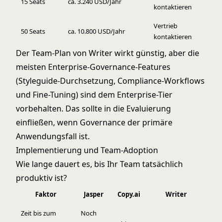
15 Seats
ca. 3.240 USD/Jahr
kontaktieren
Vertrieb
50 Seats
ca. 10.800 USD/Jahr
kontaktieren
Der Team-Plan von Writer wirkt günstig, aber die
meisten Enterprise-Governance-Features
(Styleguide-Durchsetzung, Compliance-Workflows
und Fine-Tuning) sind dem Enterprise-Tier
vorbehalten. Das sollte in die Evaluierung
einfließen, wenn Governance der primäre
Anwendungsfall ist.
Implementierung und Team-Adoption
Wie lange dauert es, bis Ihr Team tatsächlich
produktiv ist?
Faktor
Jasper
Copy.ai
Writer
Zeit bis zum
Noch