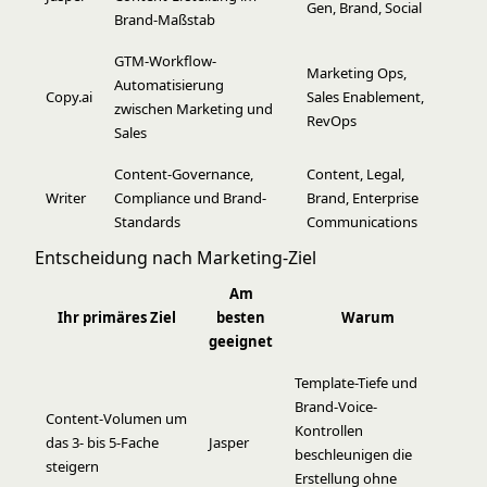
Gen, Brand, Social
Brand-Maßstab
GTM-Workflow-
Marketing Ops,
Automatisierung
Copy.ai
Sales Enablement,
zwischen Marketing und
RevOps
Sales
Content-Governance,
Content, Legal,
Writer
Compliance und Brand-
Brand, Enterprise
Standards
Communications
Entscheidung nach Marketing-Ziel
Am
Ihr primäres Ziel
besten
Warum
geeignet
Template-Tiefe und
Brand-Voice-
Content-Volumen um
Kontrollen
das 3- bis 5-Fache
Jasper
beschleunigen die
steigern
Erstellung ohne