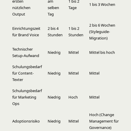
ersten
am
1 bis 2
1 bis 3 Wochen
nützlichen
selben
Tage
Output
Tag
2 bis 6 Wochen
Einrichtungszeit
2 bis 4
1 bis 2
(Styleguide-
für Brand Voice
Stunden
Stunden
Migration)
Technischer
Niedrig
Mittel
Mittel bis hoch
Setup-Aufwand
Schulungsbedarf
für Content-
Niedrig
Mittel
Mittel
Texter
Schulungsbedarf
für Marketing
Niedrig
Hoch
Mittel
Ops
Hoch (Change
Adoptionsrisiko
Niedrig
Mittel
Management für
Governance)