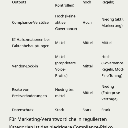
Outputs
hoch
Regeln)
Kontrollen)
Hoch (keine
Niedrig (aktive
Compliance-Verstöße
aktive
Hoch
Markierung)
Governance)
KI-Halluzinationen bei
Mittel
Mittel
Mittel
Faktenbehauptungen
Mittel
Hoch
(proprietäre
(Governance-
Vendor-Lock-in
Mittel
Voice-
Regeln, Model-
Profile)
Fine-Tuning)
Niedrig
Risiko von
Niedrig bis
Mittel
(Enterprise-
Preisveränderungen
mittel
Verträge)
Datenschutz
Stark
Stark
Stark
Für Marketing-Verantwortliche in regulierten
Kategorien ist das niedrigere Compliance-Risiko