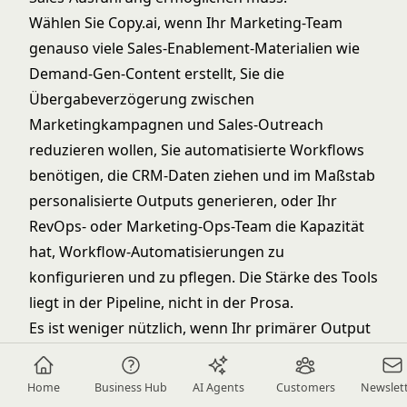
Wählen Sie Copy.ai, wenn Ihr Marketing-Team
genauso viele Sales-Enablement-Materialien wie
Demand-Gen-Content erstellt, Sie die
Übergabeverzögerung zwischen
Marketingkampagnen und Sales-Outreach
reduzieren wollen, Sie automatisierte Workflows
benötigen, die CRM-Daten ziehen und im Maßstab
personalisierte Outputs generieren, oder Ihr
RevOps- oder Marketing-Ops-Team die Kapazität
hat, Workflow-Automatisierungen zu
konfigurieren und zu pflegen. Die Stärke des Tools
liegt in der Pipeline, nicht in der Prosa.
Es ist weniger nützlich, wenn Ihr primärer Output
aus langen redaktionellen Inhalten, SEO-Artikeln
oder Brand-Kampagnenmaterialien besteht, bei
Home
Business Hub
AI Agents
Customers
Newslet
denen die kreative Messlatte hoch liegt und die