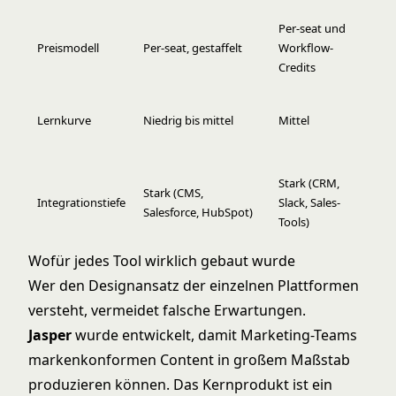
Per-seat und
Pe
Preismodell
Per-seat, gestaffelt
Workflow-
En
Credits
fo
Mi
Lernkurve
Niedrig bis mittel
Mittel
(
E
S
Stark (CRM,
Stark (CMS,
E
Integrationstiefe
Slack, Sales-
Salesforce, HubSpot)
C
Tools)
St
Wofür jedes Tool wirklich gebaut wurde
Wer den Designansatz der einzelnen Plattformen
versteht, vermeidet falsche Erwartungen.
Jasper
wurde entwickelt, damit Marketing-Teams
markenkonformen Content in großem Maßstab
produzieren können. Das Kernprodukt ist ein