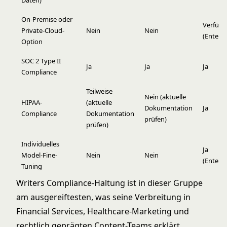
Daten)
On-Premise oder
Verfügb
Private-Cloud-
Nein
Nein
(Enterpr
Option
SOC 2 Type II
Ja
Ja
Ja
Compliance
Teilweise
Nein (aktuelle
HIPAA-
(aktuelle
Dokumentation
Ja
Compliance
Dokumentation
prüfen)
prüfen)
Individuelles
Ja
Model-Fine-
Nein
Nein
(Enterpr
Tuning
Writers Compliance-Haltung ist in dieser Gruppe
am ausgereiftesten, was seine Verbreitung in
Financial Services, Healthcare-Marketing und
rechtlich geprägten Content-Teams erklärt.