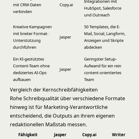
Integrationen mit
mit CRM-Daten
Copy.ai
HubSpot, Salesforce
verbinden
und Outreach
Kreative Kampagnen
50 Templates, die E-
mit breiter Format-
Mail, Social, Langform,
Jasper
Unterstützung
Anzeigen und Skripte
durchführen
abdecken
Ein KI-gestütztes
Geringster Setup-
Content-Team ohne
Aufwand für ein rein
Jasper
dediziertes AI-Ops
content-orientiertes
aufbauen
Team
Vergleich der Kernschreibfähigkeiten
Rohe Schreibqualität über verschiedene Formate
hinweg ist für Marketing-Verantwortliche
entscheidend, die Outputs an ihrem eigenen
redaktionellen Maßstab messen.
Fähigkeit
Jasper
Copy.ai
Writer