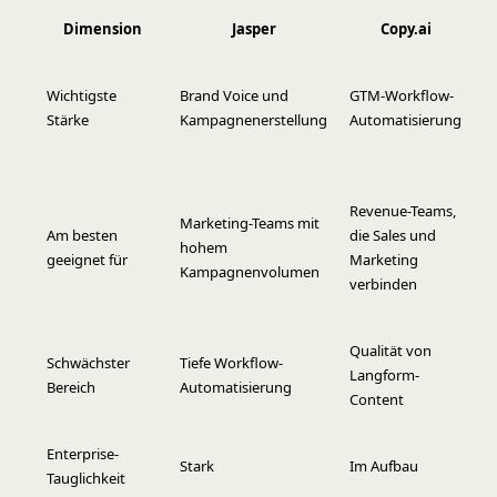
Dimension
Jasper
Copy.ai
S
Wichtigste
Brand Voice und
GTM-Workflow-
D
Stärke
Kampagnenerstellung
Automatisierung
u
C
R
Revenue-Teams,
B
Marketing-Teams mit
Am besten
die Sales und
O
hohem
geeignet für
Marketing
m
Kampagnenvolumen
verbinden
B
S
Qualität von
K
Schwächster
Tiefe Workflow-
Langform-
Fl
Bereich
Automatisierung
Content
T
S
Enterprise-
Stark
Im Aufbau
(
Tauglichkeit
Fi