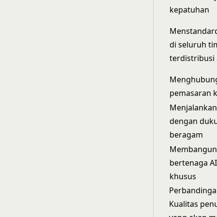
kepatuhan
Menstandard
di seluruh t
terdistribusi
Menghubung
pemasaran k
Menjalankan
dengan duk
beragam
Membangun 
bertenaga AI
khusus
Perbandinga
Kualitas pen