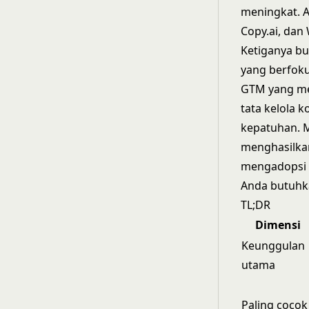
meningkat. A
Copy.ai, dan 
Ketiganya bu
yang berfoku
GTM yang me
tata kelola 
kepatuhan. M
menghasilkan
mengadopsi 
Anda butuhk
TL;DR
Dimensi
Keunggulan
utama
Paling cocok