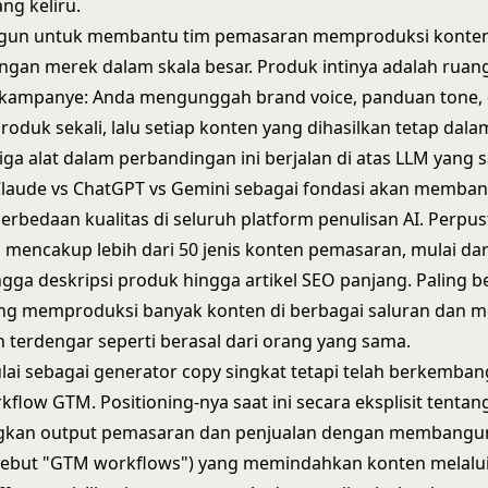
ng keliru.
gun untuk membantu tim pemasaran memproduksi konte
ngan merek dalam skala besar. Produk intinya adalah ruang
i kampanye: Anda mengunggah brand voice, panduan tone,
produk sekali, lalu setiap konten yang dihasilkan tetap dal
tiga alat dalam perbandingan ini berjalan di atas LLM yang 
laude vs ChatGPT vs Gemini
sebagai fondasi akan memban
bedaan kualitas di seluruh platform penulisan AI. Perpu
 mencakup lebih dari 50 jenis konten pemasaran, mulai dari
gga deskripsi produk hingga artikel SEO panjang. Paling 
ang memproduksi banyak konten di berbagai saluran dan
n terdengar seperti berasal dari orang yang sama.
ai sebagai generator copy singkat tetapi telah berkemba
kflow GTM. Positioning-nya saat ini secara eksplisit tentan
kan output pemasaran dan penjualan dengan membangu
isebut "GTM workflows") yang memindahkan konten melalui