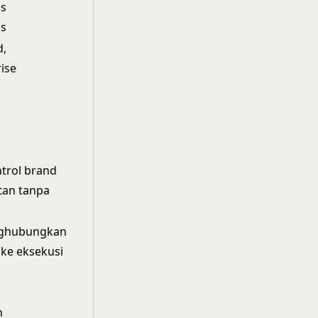
es
ps
d,
ise
trol brand
an tanpa
ghubungkan
ke eksekusi
i
n