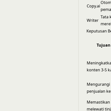
Otom
Copy.ai
pema
Tata 
Writer
mere
Keputusan B
Tujuan
Meningkatka
konten 3-5 ka
Mengurangi w
penjualan ke
Memastikan 
melewati ti