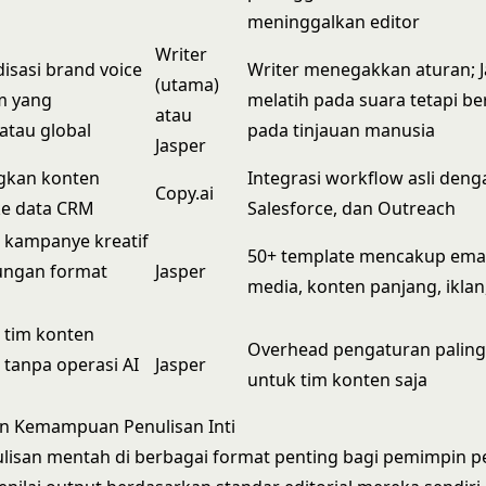
meninggalkan editor
Writer
isasi brand voice
Writer menegakkan aturan; 
(utama)
im yang
melatih pada suara tetapi b
atau
 atau global
pada tinjauan manusia
Jasper
kan konten
Integrasi workflow asli den
Copy.ai
e data CRM
Salesforce, dan Outreach
 kampanye kreatif
50+ template mencakup email
ungan format
Jasper
media, konten panjang, iklan,
tim konten
Overhead pengaturan paling
 tanpa operasi AI
Jasper
untuk tim konten saja
n Kemampuan Penulisan Inti
ulisan mentah di berbagai format penting bagi pemimpin 