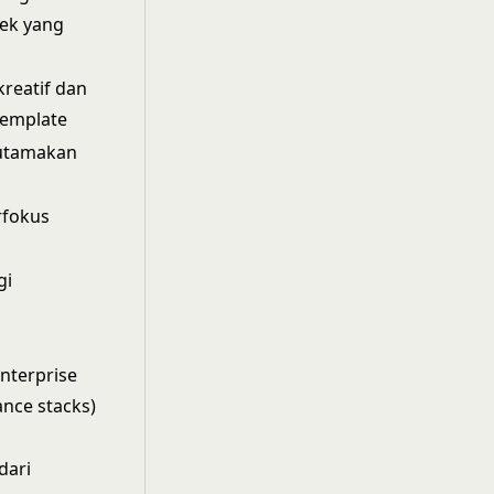
ek yang
 kreatif dan
template
utamakan
rfokus
gi
n
)
nterprise
ance stacks)
dari