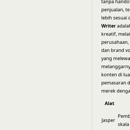
tanpa handof
penjualan, t
lebih sesuai
Writer
adalah
kreatif, mel
perusahaan, 
dan brand vo
yang melewat
melanggarnya
konten di lu
pemasaran di
merek dengan
Alat
Pemb
Jasper
skala