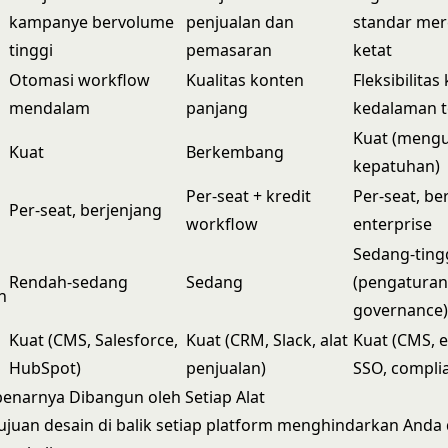
kampanye bervolume
penjualan dan
standar mer
tinggi
pemasaran
ketat
Otomasi workflow
Kualitas konten
Fleksibilitas
mendalam
panjang
kedalaman 
Kuat (meng
Kuat
Berkembang
kepatuhan)
Per-seat + kredit
Per-seat, be
Per-seat, berjenjang
workflow
enterprise
Sedang-ting
Rendah-sedang
Sedang
(pengatura
n
governance
Kuat (CMS, Salesforce,
Kuat (CRM, Slack, alat
Kuat (CMS, e
HubSpot)
penjualan)
SSO, compli
enarnya Dibangun oleh Setiap Alat
uan desain di balik setiap platform menghindarkan Anda 