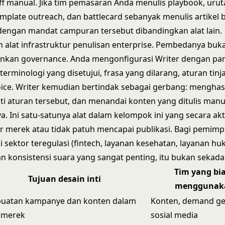
f manual. Jika tim pemasaran Anda menulis playbook, uru
emplate outreach, dan battlecard sebanyak menulis artikel b
 dengan mandat campuran tersebut dibandingkan alat lain.
 alat infrastruktur penulisan enterprise. Pembedanya buk
ainkan governance. Anda mengonfigurasi Writer dengan p
terminologi yang disetujui, frasa yang dilarang, aturan ti
ice. Writer kemudian bertindak sebagai gerbang: menghas
i aturan tersebut, dan menandai konten yang ditulis manu
. Ini satu-satunya alat dalam kelompok ini yang secara ak
ar merek atau tidak patuh mencapai publikasi. Bagi pemimp
 sektor teregulasi (fintech, layanan kesehatan, layanan hu
 konsistensi suara yang sangat penting, itu bukan sekad
Tim yang bi
Tujuan desain inti
menggunak
uatan kampanye dan konten dalam
Konten, demand ge
 merek
sosial media