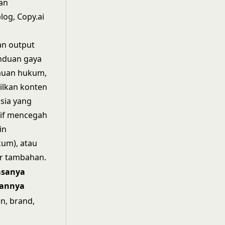
tan
log, Copy.ai
an output
anduan gaya
njauan hukum,
ilkan konten
sia yang
tif mencegah
in
kum), atau
ar tambahan.
asanya
annya
n, brand,