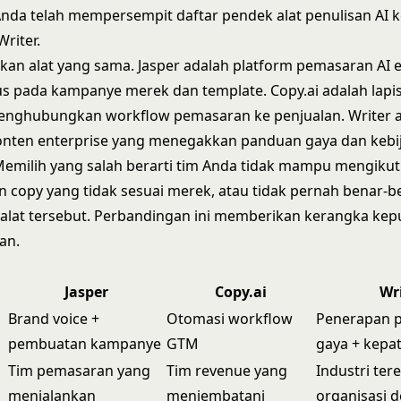
nda telah mempersempit daftar pendek alat penulisan AI ke
Writer.
kan alat yang sama. Jasper adalah platform pemasaran AI e
s pada kampanye merek dan template. Copy.ai adalah lapi
nghubungkan workflow pemasaran ke penjualan. Writer 
konten enterprise yang menegakkan panduan gaya dan kebi
emilih yang salah berarti tim Anda tidak mampu mengikut
 copy yang tidak sesuai merek, atau tidak pernah benar-b
alat tersebut. Perbandingan ini memberikan kerangka kep
an.
Jasper
Copy.ai
Wr
Brand voice +
Otomasi workflow
Penerapan 
pembuatan kampanye
GTM
gaya + kepa
Tim pemasaran yang
Tim revenue yang
Industri ter
menjalankan
menjembatani
organisasi 