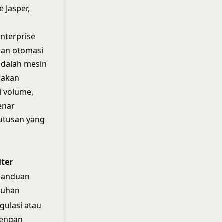
 Jasper,
nterprise
san otomasi
adalah mesin
jakan
i volume,
enar
utusan yang
iter
panduan
tuhan
egulasi atau
dengan