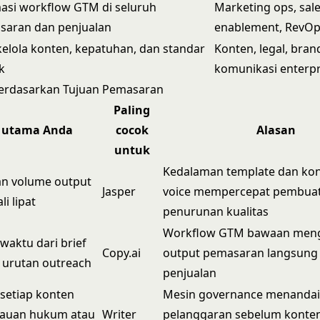
asi workflow GTM di seluruh
Marketing ops, sal
saran dan penjualan
enablement, RevO
kelola konten, kepatuhan, dan standar
Konten, legal, bran
k
komunikasi enterpr
erdasarkan Tujuan Pemasaran
Paling
 utama Anda
cocok
Alasan
untuk
Kedalaman template dan kon
n volume output
Jasper
voice mempercepat pembuat
li lipat
penurunan kualitas
Workflow GTM bawaan men
aktu dari brief
Copy.ai
output pemasaran langsung 
 urutan outreach
penjualan
setiap konten
Mesin governance menanda
njauan hukum atau
Writer
pelanggaran sebelum konte