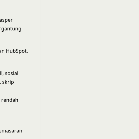
Jasper
ergantung
gan HubSpot,
, sosial
 skrip
 rendah
pemasaran