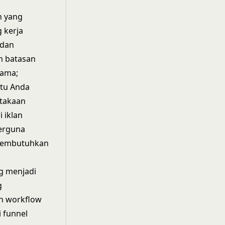
n yang
 kerja
 dan
am batasan
sama;
tu Anda
stakaan
 iklan
berguna
 membutuhkan
ng menjadi
g
n workflow
 funnel