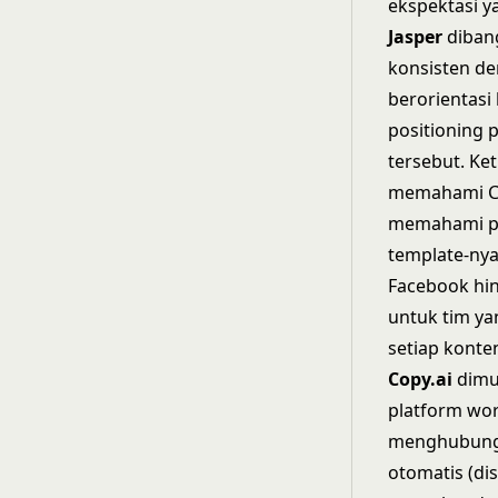
ekspektasi ya
Jasper
diban
konsisten de
berorientas
positioning 
tersebut. Ke
memahami
C
memahami per
template-nya
Facebook hin
untuk tim y
setiap konte
Copy.ai
dimul
platform wor
menghubung
otomatis (d