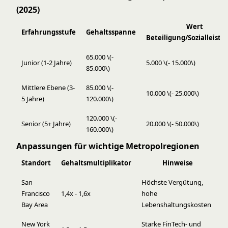
(2025)
Wert
Erfahrungsstufe
Gehaltsspanne
Beteiligung/Sozialleist
65.000
\(-
Junior (1-2 Jahre)
5.000
\(- 15.000\)
85.000\)
Mittlere Ebene (3-
85.000
\(-
10.000
\(- 25.000\)
5 Jahre)
120.000\)
120.000
\(-
Senior (5+ Jahre)
20.000
\(- 50.000\)
160.000\)
Anpassungen für wichtige Metropolregionen
Standort
Gehaltsmultiplikator
Hinweise
San
Höchste Vergütung,
Francisco
1,4x - 1,6x
hohe
Bay Area
Lebenshaltungskosten
New York
Starke FinTech- und