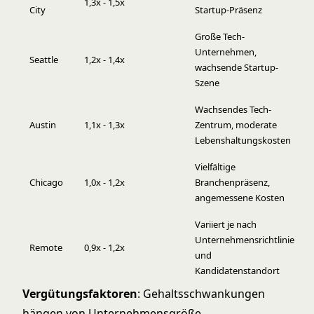
1,3x - 1,5x
City
Startup-Präsenz
Große Tech-
Unternehmen,
Seattle
1,2x - 1,4x
wachsende Startup-
Szene
Wachsendes Tech-
Austin
1,1x - 1,3x
Zentrum, moderate
Lebenshaltungskosten
Vielfältige
Chicago
1,0x - 1,2x
Branchenpräsenz,
angemessene Kosten
Variiert je nach
Unternehmensrichtlinie
Remote
0,9x - 1,2x
und
Kandidatenstandort
Vergütungsfaktoren
: Gehaltsschwankungen
hängen von Unternehmensgröße,