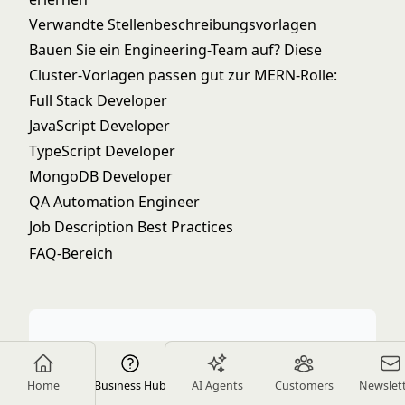
Verwandte Stellenbeschreibungsvorlagen
Bauen Sie ein Engineering-Team auf? Diese
Cluster-Vorlagen passen gut zur MERN-Rolle:
Full Stack Developer
JavaScript Developer
TypeScript Developer
MongoDB Developer
QA Automation Engineer
Job Description Best Practices
FAQ-Bereich
Für Arbeitgeber bei der
Einstellung von MERN-
Home
Business Hub
AI Agents
Customers
Newslet