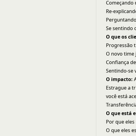
Começando d
Re-explicand
Perguntando
Se sentindo
O que os cli
Progressão t
O novo time 
Confiança d
Sentindo-se 
O impacto:
A
Estrague a t
você está ac
Transferênc
O que está e
Por que eles 
O que eles e