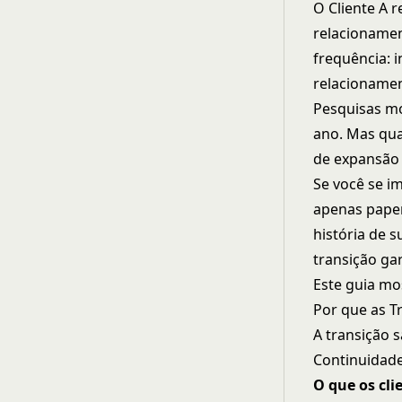
O Cliente A 
relacionamen
frequência: 
relacionamen
Pesquisas mo
ano. Mas qua
de expansão
Se você se im
apenas pape
história de 
transição
gar
Este guia mo
Por que as T
A transição s
Continuidade
O que os cli