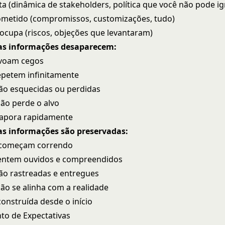
 (dinâmica de stakeholders, política que você não pode ig
ometido (compromissos, customizações, tudo)
ocupa (riscos, objeções que levantaram)
s informações desaparecem:
 voam cegos
repetem infinitamente
ão esquecidas ou perdidas
ão perde o alvo
vapora rapidamente
s informações são preservadas:
 começam correndo
sentem ouvidos e compreendidos
o rastreadas e entregues
o se alinha com a realidade
construída desde o início
to de Expectativas