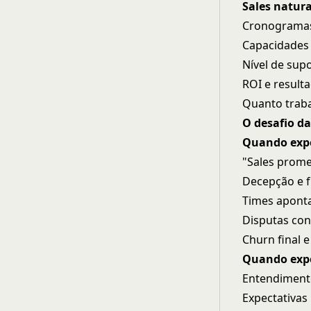
Sales natura
Cronogramas
Capacidades 
Nível de supo
ROI e result
Quanto traba
O desafio da
Quando expe
"Sales prome
Decepção e f
Times apont
Disputas con
Churn final e
Quando expe
Entendimento
Expectativas 