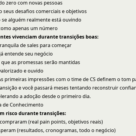
o zero com novas pessoas
o seus desafios comerciais e objetivos
 se alguém realmente está ouvindo
 como apenas um número
entes vivenciam durante transições boas:
ranquila de sales para começar
já entende seu negócio
e que as promessas serão mantidas
valorizado e ouvido
s primeiras impressões com o time de CS definem o tom p
ransição e você passará meses tentando reconstruir confian
elerando a adoção desde o primeiro dia.
ia de Conhecimento
m risco durante transições:
compraram (real pain points, objetivos reais)
speram (resultados, cronogramas, todo o negócio)