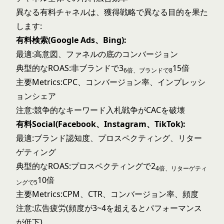
異なる有料チャネルは、獲得戦略で異なる目的を果た
します:
有料検索(Google Ads、Bing):
最適:高意図、ファネルの底のコンバージョン
典型的なROAS:非ブランドで3
15倍
6倍、ブランドで8
主要Metrics:CPC、コンバージョン率、インプレッシ
ョンシェア
注意:競争的なキーワード入札戦争がCACを破壊
有料Social(Facebook、Instagram、TikTok):
最適:ブランド認知度、プロスペクティング、リター
ゲティング
典型的なROAS:プロスペクティングで2
4倍、リターゲティ
10倍
ングで5
主要Metrics:CPM、CTR、コンバージョン率、頻度
注意:広告疲労(頻度が3~4を超えるとパフォーマンス
が低下)