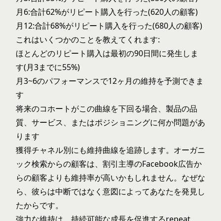
月6:合計62%がリピート購入を行った(620人の顧客)
月12:合計68%がリピート購入を行った(680人の顧客)
これはいくつかのことを教えてくれます:
ほとんどのリピート購入は最初の90日間に発生しま
す(月3までに55%)
月3~6のパフォーマンスで12ヶ月の維持を予測できま
す
将来のコホートがこの曲線を下回る場合、製品の品
質、サービス、またはポジショニングに何か問題があ
ります
獲得チャネル別にも維持曲線を追跡します。オーガニ
ック検索からの顧客は、割引主導のFacebook広告か
らの顧客よりも維持率が高いかもしれません。なぜな
ら、彼らは中断ではなく意図によってあなたを発見し
たからです。
強力な維持は、持続可能な成長を促進する
repeat