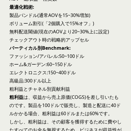
最適化戦術:
製品バンドル(通常AOVを15~30%増加)
ボリューム割引(「2個購入で15%オフ」)
無料配送閾値(現在のAOVより20~30%上に設定)
チェックアウト時の戦略的アップセル
バーティカル別Benchmark:
ファッション/アパレル:50~100ドル
ホーム&ガーデン:60~150ドル
エレクトロニクス:150~400ドル
高級品:300ドル以上
粗利益とチャネル別貢献利益
粗利益
は、収益から売上原価(COGS)を差し引いたも
のです。製品を100ドルで販売し、製造と配送に40ド
ルかかる場合、粗利益は60ドルまたは60%です。
しかし、粗利益は、その顧客を獲得するために費やし
たすべてのお金を無視するため、ビジネスが収益性が