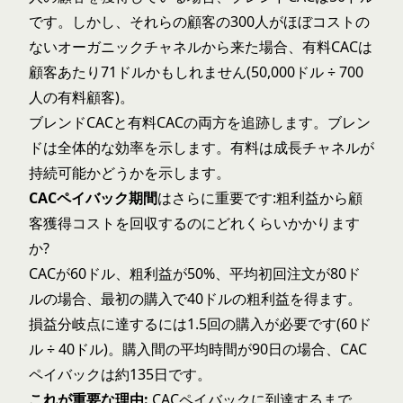
です。しかし、それらの顧客の300人がほぼコストの
ないオーガニックチャネルから来た場合、有料CACは
顧客あたり71ドルかもしれません(50,000ドル ÷ 700
人の有料顧客)。
ブレンドCACと有料CACの両方を追跡します。ブレン
ドは全体的な効率を示します。有料は成長チャネルが
持続可能かどうかを示します。
CACペイバック期間
はさらに重要です:粗利益から顧
客獲得コストを回収するのにどれくらいかかります
か?
CACが60ドル、粗利益が50%、平均初回注文が80ド
ルの場合、最初の購入で40ドルの粗利益を得ます。
損益分岐点に達するには1.5回の購入が必要です(60ド
ル ÷ 40ドル)。購入間の平均時間が90日の場合、CAC
ペイバックは約135日です。
これが重要な理由:
CACペイバックに到達するまで、