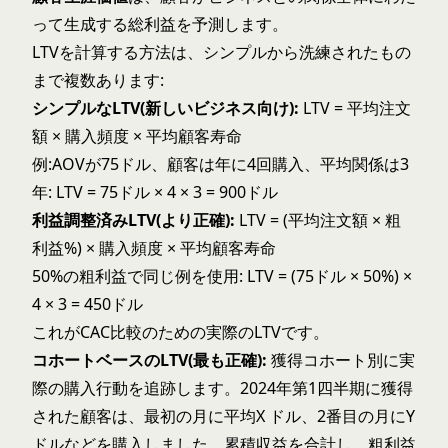
って生成する総利益を予測します。
LTVを計算する方法は、シンプルから洗練されたもの
まで複数あります:
シンプルなLTV(新しいビジネス向け):
LTV = 平均注文
額 × 購入頻度 × 平均顧客寿命
例:AOVが75ドル、顧客は年に4回購入、平均関係は3
年: LTV = 75ドル × 4 × 3 = 900ドル
利益調整済みLTV(より正確):
LTV = (平均注文額 × 粗
利益%) × 購入頻度 × 平均顧客寿命
50%の粗利益で同じ例を使用: LTV = (75ドル × 50%) ×
4 × 3 = 450ドル
これがCAC比較のための実際のLTVです。
コホートベースのLTV(最も正確):
獲得コホート別に実
際の購入行動を追跡します。2024年第1四半期に獲得
された顧客は、最初の月に平均X ドル、2番目の月にY
ドルなどを購入しました。累積収益を合計し、粗利益