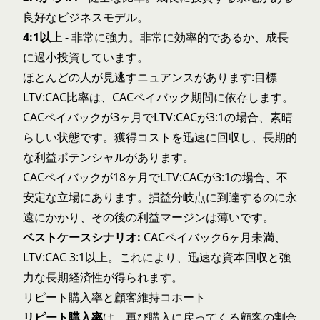
良好なビジネスモデル。
4:1以上
- 非常に強力。非常に効率的であるか、成長
に過小投資しています。
ほとんどの人が見逃すニュアンスがあります:目標
LTV:CAC比率は、CACペイバック期間に依存します。
CACペイバックが3ヶ月でLTV:CACが3:1の場合、素晴
らしい状態です。獲得コストを迅速に回収し、長期的
な利益ポテンシャルがあります。
CACペイバックが18ヶ月でLTV:CACが3:1の場合、不
安定な立場にあります。損益分岐点に到達するのに永
遠にかかり、その後の利益マージンは薄いです。
ベストケースシナリオ:
CACペイバック6ヶ月未満、
LTV:CAC 3:1以上。これにより、迅速な資本回収と強
力な長期経済性が得られます。
リピート購入率と顧客維持コホート
リピート購入率
は、再び購入に戻ってくる顧客の割合