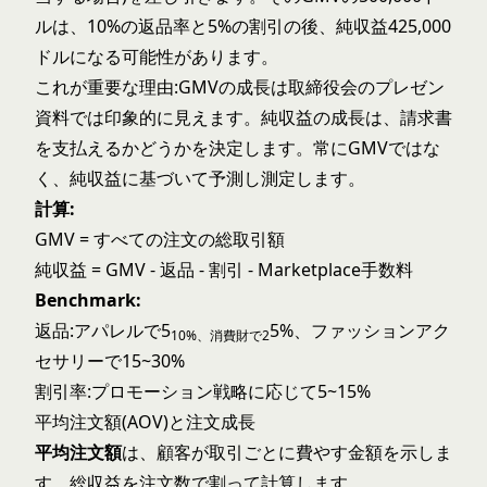
ルは、10%の返品率と5%の割引の後、純収益425,000
ドルになる可能性があります。
これが重要な理由:GMVの成長は取締役会のプレゼン
資料では印象的に見えます。純収益の成長は、請求書
を支払えるかどうかを決定します。常にGMVではな
く、純収益に基づいて予測し測定します。
計算:
GMV = すべての注文の総取引額
純収益 = GMV - 返品 - 割引 - Marketplace手数料
Benchmark:
返品:アパレルで5
5%、ファッションアク
10%、消費財で2
セサリーで15~30%
割引率:プロモーション戦略に応じて5~15%
平均注文額(AOV)と注文成長
平均注文額
は、顧客が取引ごとに費やす金額を示しま
す。総収益を注文数で割って計算します。