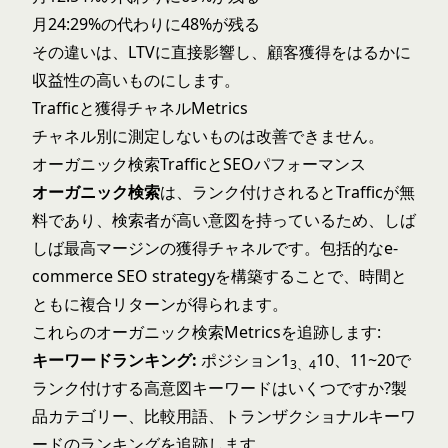
月24:29%の代わりに48%が残る
その違いは、LTVに直接影響し、顧客獲得をはるかに
収益性の高いものにします。
Trafficと獲得チャネルMetrics
チャネル別に測定しないものは改善できません。
オーガニック検索TrafficとSEOパフォーマンス
オーガニック検索
は、ランク付けされるとTrafficが無
料であり、検索者が高い意図を持っているため、しば
しば最高マージンの獲得チャネルです。包括的な
e-
commerce SEO strategy
を構築することで、時間と
ともに複合リターンが得られます。
これらのオーガニック検索Metricsを追跡します:
キーワードランキング:
ポジション1
10、11~20で
3、4
ランク付けする高意図キーワードはいくつですか?製
品カテゴリー、比較用語、トランザクショナルキーワ
ードのランキングを追跡します。