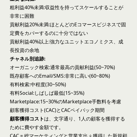
粗利益40%未満:収益性を持ってスケールすることが
非常に困難
貢献利益20%未満:ほとんどのEコマースビジネスで固
定費をカバーするのに十分ではない
貢献利益40%以上:強力なユニットエコノミクス、成
長投資の余地
チャネル別追跡:
オーガニック検索:通常最高の貢献利益(50~70%)
既存顧客へのEmail/SMS:非常に高い(60~80%)
有料検索:中程度(30~50%)
有料Social:しばしば最低(15~35%)
Marketplace:15~30%のMarketplace手数料を考慮
顧客獲得コスト(CAC)とCACペイバック期間
顧客獲得コスト
は、文字通り、1人の顧客を獲得する
ために費やす金額です。
CAC = 総マーケティングと営業支出 ÷ 獲得した新規顧