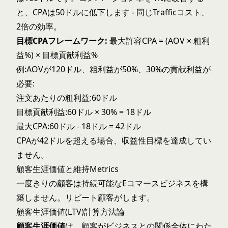
と、CPAは50ドルに低下します - 同じTrafficコスト、
2倍の効率。
目標CPAフレームワーク:
最大許容CPA = (AOV × 粗利
益%) × 目標貢献利益%
例:AOVが120ドル、粗利益が50%、30%の貢献利益が
必要:
注文あたりの粗利益:60ドル
目標貢献利益:60ドル × 30% = 18ドル
最大CPA:60ドル - 18ドル = 42ドル
CPAが42ドルを超える場合、収益性目標を達成してい
ません。
顧客生涯価値と維持Metrics
一度きりの顧客は持続可能なEコマースビジネスを構
築しません。リピート顧客がします。
顧客生涯価値(LTV)計算方法論
顧客生涯価値
は、顧客がビジネスとの関係全体にわた