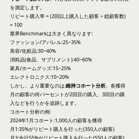
を測定します。
リピート購入率 = (2回以上購入した顧客 ÷ 総顧客数)
× 100
業界Benchmarkは大きく異なります:
ファッション/アパレル:25~35%
美容/化粧品:30~40%
消耗品(食品、サプリメント):40~60%
家具/ホームグッズ:15~25%
エレクトロニクス:10~20%
しかし、より重要なのは:
維持コホート分析
。各獲得
月の顧客の何パーセントが2回目の購入、3回目の購
入などを行うかを追跡します。
コホート分析の例:
2024年1月コホート:1,000人の顧客を獲得
月1:35%がリピート購入を行った(350人の顧客)
月3:合計55%がリピート購入を行った(550人の顧客)