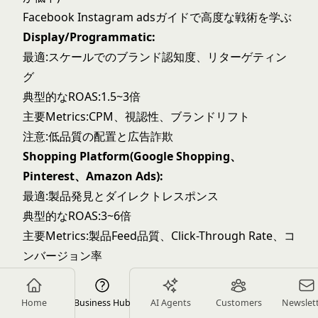
Facebook Instagram ads
ガイドで高度な戦術を学ぶ
Display/Programmatic:
最適:スケールでのブランド認知度、リターゲティン
グ
典型的なROAS:1.5~3倍
主要Metrics:CPM、視認性、ブランドリフト
注意:低品質の配置と広告詐欺
Shopping Platform(Google Shopping、
Pinterest、Amazon Ads):
最適:製品発見とダイレクトレスポンス
典型的なROAS:3~6倍
主要Metrics:製品Feed品質、Click-Through Rate、コ
ンバージョン率
注意:プロモーション入札からのマージン侵食
Google Shopping ads
戦略でパフォーマンスを最適
Home
Business Hub
AI Agents
Customers
Newslet
化