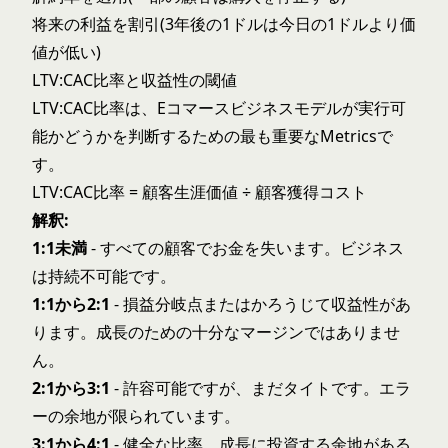
将来の利益を割引(3年後の1ドルは今日の1ドルより価
値が低い)
LTV:CAC比率と収益性の閾値
LTV:CAC比率は、Eコマースビジネスモデルが実行可
能かどうかを判断するための最も重要なMetricsで
す。
LTV:CAC比率 = 顧客生涯価値 ÷ 顧客獲得コスト
解釈:
1:1未満
- すべての顧客でお金を失います。ビジネス
は持続不可能です。
1:1から2:1
- 損益分岐点またはかろうじて収益性があ
ります。成長のための十分なマージンではありませ
ん。
2:1から3:1
- 許容可能ですが、まだタイトです。エラ
ーの余地が限られています。
3:1から4:1
- 健全な比率。成長に投資する余地がある