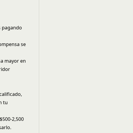
ás pagando
compensa se
sa mayor en
ridor
alificado,
n tu
 $500-2,500
arlo.