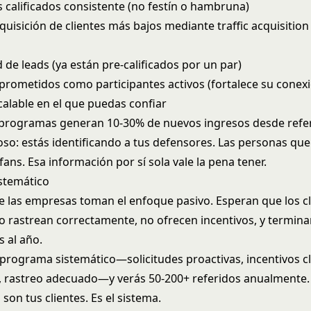
s calificados consistente (no festín o hambruna)
quisición de clientes más bajos mediante
traffic acquisitio
 de leads (ya están pre-calificados por un par)
prometidos como participantes activos (fortalece su conex
alable en el que puedas confiar
programas generan 10-30% de nuevos ingresos desde refer
oso: estás identificando a tus defensores. Las personas que
ans. Esa información por sí sola vale la pena tener.
istemático
e las empresas toman el enfoque pasivo. Esperan que los cl
 lo rastrean correctamente, no ofrecen incentivos, y termin
s al año.
programa sistemático—solicitudes proactivas, incentivos cl
l, rastreo adecuado—y verás 50-200+ referidos anualmente.
 son tus clientes. Es el sistema.