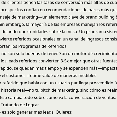
 de clientes tienen las tasas de conversión más altas de cu
s prospectos confían en recomendaciones de pares más qu
ensaje de marketing—un elemento clave de
brand building 
 Sin embargo, la mayoría de las empresas manejan los refer
 dejando oportunidades sobre la mesa. Un programa siste
vierte referidos ocasionales en un canal de ingresos consis
rtan los Programas de Referidos
s no son solo buenos de tener. Son un motor de crecimiento,
 los leads referidos convierten 3-5x mejor que otras fuent
 rápido, se quedan más tiempo y se expanden más—impact
 el
customer lifetime value
de maneras medibles.
 referido que habla con un usuario par llega pre-vendido. 
 historia real—no tu pitch de marketing, sino cómo es rea
 Eso cambia todo sobre cómo va la conversación de ventas.
 Tratando de Lograr
o es solo generar más leads. Quieres: