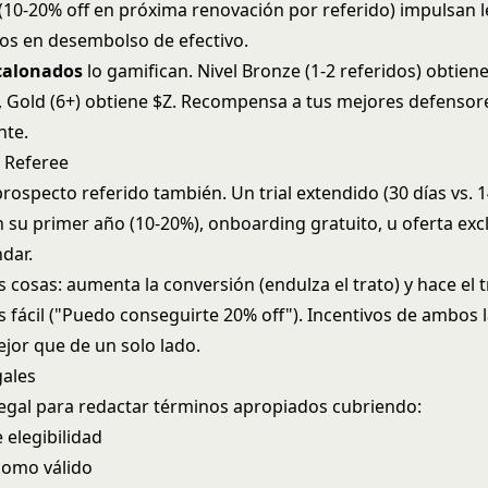
(10-20% off en próxima renovación por referido) impulsan le
s en desembolso de efectivo.
calonados
lo gamifican. Nivel Bronze (1-2 referidos) obtiene 
Y, Gold (6+) obtiene $Z. Recompensa a tus mejores defenso
te.
l Referee
prospecto referido también. Un trial extendido (30 días vs. 1
 su primer año (10-20%), onboarding gratuito, u oferta excl
dar.
 cosas: aumenta la conversión (endulza el trato) y hace el 
s fácil ("Puedo conseguirte 20% off"). Incentivos de ambos 
jor que de un solo lado.
gales
legal para redactar términos apropiados cubriendo:
 elegibilidad
 como válido