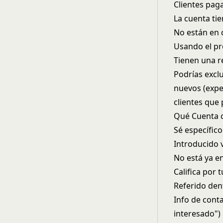
Clientes pag
La cuenta ti
No están en 
Usando el p
Tienen una r
Podrías excl
nuevos (exper
clientes que
Qué Cuenta 
Sé específico
Introducido 
No está ya e
Califica por 
Referido dent
Info de cont
interesado")