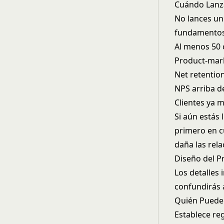
Cuándo Lanza
No lances un
fundamentos 
Al menos 50 c
Product-mark
Net retentio
NPS arriba d
Clientes ya 
Si aún estás 
primero en
c
daña las rela
Diseño del P
Los detalles 
confundirás a
Quién Puede
Establece reg