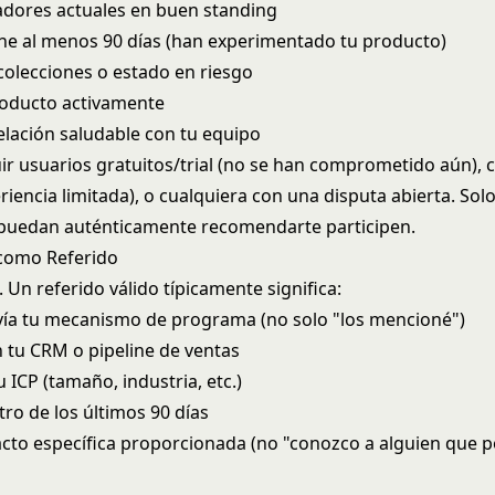
adores actuales en buen standing
ene al menos 90 días (han experimentado tu producto)
colecciones o estado en riesgo
roducto activamente
elación saludable con tu equipo
uir usuarios gratuitos/trial (no se han comprometido aún), 
iencia limitada), o cualquiera con una disputa abierta. Sol
 puedan auténticamente recomendarte participen.
como Referido
. Un referido válido típicamente significa:
vía tu mecanismo de programa (no solo "los mencioné")
n tu CRM o pipeline de ventas
tu ICP (tamaño, industria, etc.)
ro de los últimos 90 días
acto específica proporcionada (no "conozco a alguien que p