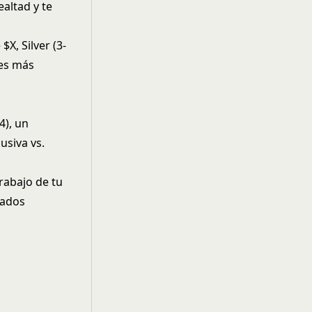
altad y te
$X, Silver (3-
res más
4), un
usiva vs.
trabajo de tu
lados