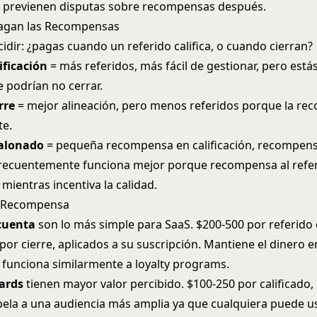
s previenen disputas sobre recompensas después.
agan las Recompensas
idir: ¿pagas cuando un referido califica, o cuando cierran?
ificación
= más referidos, más fácil de gestionar, pero est
e podrían no cerrar.
rre
= mejor alineación, pero menos referidos porque la re
te.
alonado
= pequeña recompensa en calificación, recompen
 frecuentemente funciona mejor porque recompensa al refe
mientras incentiva la calidad.
 Recompensa
 cuenta
son lo más simple para SaaS. $200-500 por referido c
por cierre, aplicados a su suscripción. Mantiene el dinero e
 funciona similarmente a
loyalty programs
.
cards
tienen mayor valor percibido. $100-250 por calificado,
Apela a una audiencia más amplia ya que cualquiera puede us