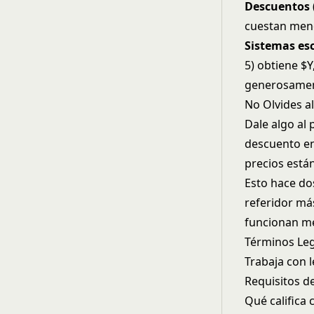
Descuentos
cuestan meno
Sistemas es
5) obtiene $
generosamen
No Olvides a
Dale algo al 
descuento en
precios están
Esto hace dos
referidor má
funcionan me
Términos Le
Trabaja con 
Requisitos de
Qué califica