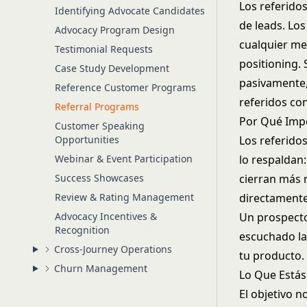
Los referidos
Identifying Advocate Candidates
de leads. Lo
Advocacy Program Design
cualquier m
Testimonial Requests
positioning
.
Case Study Development
pasivamente,
Reference Customer Programs
referidos con
Referral Programs
Por Qué Impo
Customer Speaking
Opportunities
Los referido
Webinar & Event Participation
lo respaldan:
Success Showcases
cierran más
Review & Rating Management
directamente
Advocacy Incentives &
Un prospecto
Recognition
escuchado la
Cross-Journey Operations
tu producto.
Churn Management
Lo Que Estás
El objetivo n