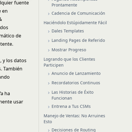
alquier fuente
Prontamente
e en
Cadencia de Comunicación
&
Haciéndolo Estúpidamente Fácil
idos
Dales Templates
mático de
Landing Pages de Referido
tente.
Mostrar Progreso
Logrando que los Clientes
 y los datos
Participen
es. También
Anuncio de Lanzamiento
ando
Recordatorios Continuos
Las Historias de Éxito
Ya ha
Funcionan
lmente usar
Entrena a Tus CSMs
Manejo de Ventas: No Arruines
Esto
Decisiones de Routing