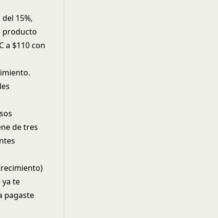
 del 15%,
e producto
C a $110 con
imiento.
les
esos
ene de tres
entes
Crecimiento)
 ya te
a pagaste