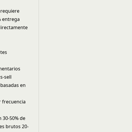
 requiere
% entrega
 directamente
ntes
entarios
s-sell
 basadas en
 frecuencia
n 30-50% de
es brutos 20-