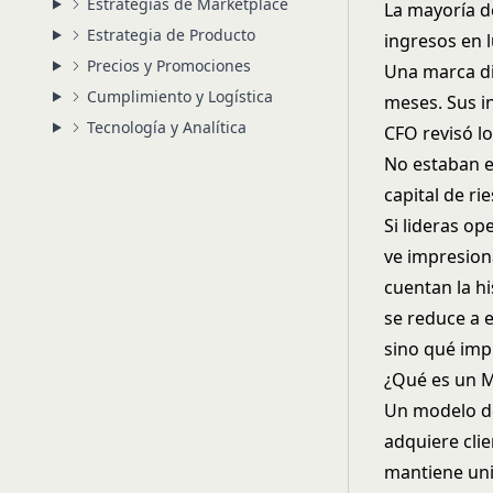
Estrategias de Marketplace
La mayoría d
Estrategia de Producto
ingresos en l
Precios y Promociones
Una marca di
Cumplimiento y Logística
meses. Sus i
Tecnología y Analítica
CFO revisó l
No estaban e
capital de ri
Si lideras op
ve impresion
cuentan la hi
se reduce a 
sino qué impu
¿Qué es un 
Un modelo de
adquiere cli
mantiene uni