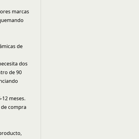
jores marcas
s quemando
námicas de
necesita dos
tro de 90
anciando
6-12 meses.
o de compra
 producto,