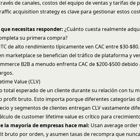
través de canales, costos del equipo de ventas y tarifas de 
raffic acquisition strategy
es clave para gestionar estos cos
 que necesitas responder:
¿Cuánto cuesta realmente adqui
completa su primera compra?
TC de alto rendimiento típicamente ven CAC entre $30-$80.
n marketplace se benefician del tráfico de plataforma y ve
ommerce B2B a menudo enfrenta CAC de $200-$500 debido a
argos.
etime Value (CLV)
to total esperado de un cliente durante su relación con tu 
no profit bruto. Esto importa porque diferentes categorías 
ecio y segmentos de clientes entregan CLV vastamente dife
álculo de
customer lifetime value
es crítico para crecimient
ue la mayoría de empresas hace mal:
Usan average order 
fit bruto por orden, y asumen tasas de recompra que nunca