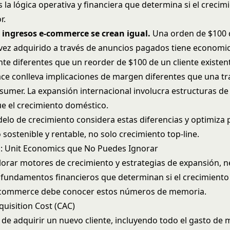
 la lógica operativa y financiera que determina si el crecim
r.
 ingresos e-commerce se crean igual.
Una orden de $100 d
vez adquirido a través de anuncios pagados tiene economi
e diferentes que un reorder de $100 de un cliente existen
ce conlleva implicaciones de margen diferentes que una t
nsumer. La expansión internacional involucra estructuras de
ue el crecimiento doméstico.
lo de crecimiento considera estas diferencias y optimiza 
sostenible y rentable, no solo crecimiento top-line.
: Unit Economics que No Puedes Ignorar
lorar motores de crecimiento y estrategias de expansión, n
 fundamentos financieros que determinan si el crecimiento 
e-commerce debe conocer estos números de memoria.
uisition Cost (CAC)
l de adquirir un nuevo cliente, incluyendo todo el gasto de 