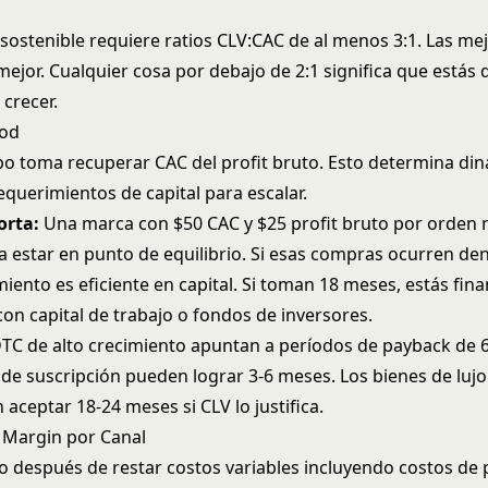
ostenible requiere ratios CLV:CAC de al menos 3:1. Las me
 mejor. Cualquier cosa por debajo de 2:1 significa que está
 crecer.
iod
o toma recuperar CAC del profit bruto. Esto determina di
equerimientos de capital para escalar.
orta:
Una marca con $50 CAC y $25 profit bruto por orden 
 estar en punto de equilibrio. Si esas compras ocurren den
imiento es eficiente en capital. Si toman 18 meses, estás fin
con capital de trabajo o fondos de inversores.
TC de alto crecimiento apuntan a períodos de payback de 
de suscripción pueden lograr 3-6 meses. Los bienes de luj
aceptar 18-24 meses si CLV lo justifica.
 Margin por Canal
uto después de restar costos variables incluyendo costos de