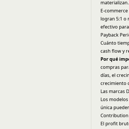
materializan.
E-commerce s
logran 5:1 o
efectivo para
Payback Per
Cuánto tiemp
cash flow y r
Por qué imp
compras para
días, el crec
crecimiento 
Las marcas D
Los modelos 
única pueden 
Contribution
El profit br