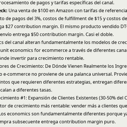
procesamiento de pagos y tarifas específicas del canal.
eck:
Una venta de $100 en Amazon con tarifas de referencia
o de pagos del 3%, costos de fulfillment de $15 y costos d
ga $27 contribution margin. El mismo producto vendido DT
envío entrega $50 contribution margin. Casi el doble.
s del canal alteran fundamentalmente los modelos de crec
s
unit economics for ecommerce
a través de diferentes cana
nde invertir para crecimiento rentable.
ores de Crecimiento: De Dónde Vienen Realmente los Ingr
to e-commerce no proviene de una palanca universal. Provi
intos que requieren diferentes estrategias, entregan difer
calan a diferentes tasas.
cimiento #1: Expansión de Clientes Existentes (30-50% del 
otor de crecimiento más rentable: vender más a clientes que
Los economics son fundamentalmente diferentes porque y
mpra subsecuente entrega contribution margin puro.