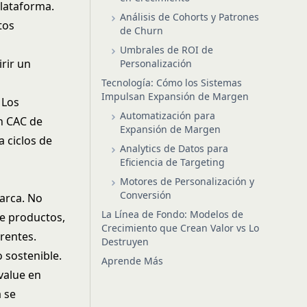
plataforma.
Análisis de Cohorts y Patrones
tos
de Churn
Umbrales de ROI de
rir un
Personalización
Tecnología: Cómo los Sistemas
Impulsan Expansión de Margen
 Los
Automatización para
n CAC de
Expansión de Margen
 ciclos de
Analytics de Datos para
Eficiencia de Targeting
Motores de Personalización y
Conversión
marca. No
La Línea de Fondo: Modelos de
de productos,
Crecimiento que Crean Valor vs Lo
rentes.
Destruyen
o sostenible.
Aprende Más
value en
 se