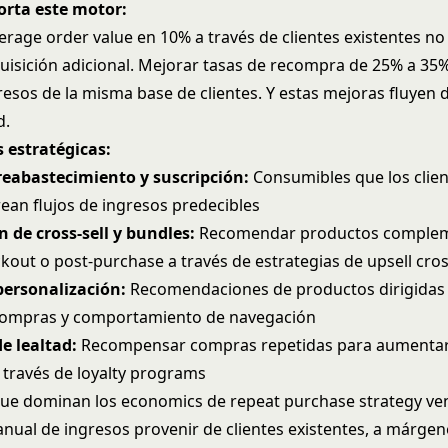
orta este motor:
rage order value en 10% a través de clientes existentes no
uisición adicional. Mejorar tasas de recompra de 25% a 35
esos de la misma base de clientes. Y estas mejoras fluyen
d.
 estratégicas:
reabastecimiento y suscripción:
Consumibles que los clie
ean flujos de ingresos predecibles
 de cross-sell y bundles:
Recomendar productos complem
kout o post-purchase a través de estrategias de
upsell cros
personalización:
Recomendaciones de productos dirigidas
 compras y comportamiento de navegación
e lealtad:
Recompensar compras repetidas para aumentar
a través de
loyalty programs
que dominan los economics de
repeat purchase strategy
ve
anual de ingresos provenir de clientes existentes, a márgen