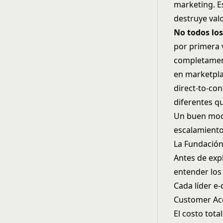
marketing. Es
destruye valo
No todos los
por primera 
completament
en marketpla
direct-to-co
diferentes q
Un buen mode
escalamiento 
La Fundación
Antes de exp
entender los
Cada líder 
Customer Acq
El costo tota