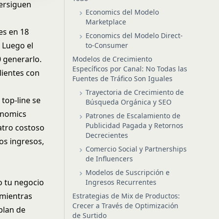
persiguen
Economics del Modelo
Marketplace
es en 18
Economics del Modelo Direct-
 Luego el
to-Consumer
 generarlo.
Modelos de Crecimiento
Específicos por Canal: No Todas las
lientes con
Fuentes de Tráfico Son Iguales
Trayectoria de Crecimiento de
 top-line se
Búsqueda Orgánica y SEO
conomics
Patrones de Escalamiento de
Publicidad Pagada y Retornos
eatro costoso
Decrecientes
os ingresos,
Comercio Social y Partnerships
de Influencers
Modelos de Suscripción e
o tu negocio
Ingresos Recurrentes
 mientras
Estrategias de Mix de Productos:
Crecer a Través de Optimización
plan de
de Surtido