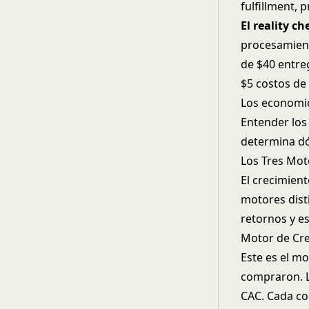
fulfillment, 
El reality ch
procesamient
de $40 entre
$5 costos de 
Los economic
Entender lo
determina dó
Los Tres Mot
El crecimien
motores dist
retornos y es
Motor de Cre
Este es el m
compraron. 
CAC. Cada co