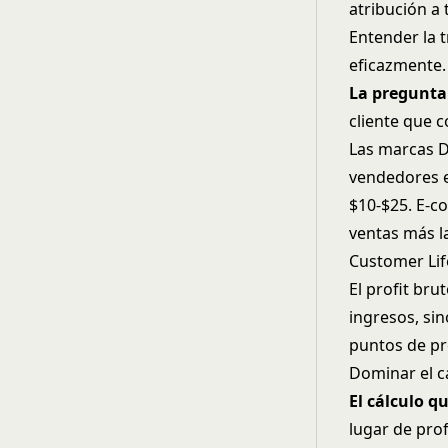
atribución a 
Entender la
t
eficazmente.
La pregunta
cliente que 
Las marcas D
vendedores e
$10-$25. E-c
ventas más l
Customer Lif
El profit bru
ingresos, si
puntos de pr
Dominar el c
El cálculo q
lugar de pro