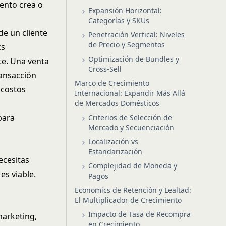
iento crea o
Expansión Horizontal:
Categorías y SKUs
e un cliente
Penetración Vertical: Niveles
de Precio y Segmentos
cs
Optimización de Bundles y
te. Una venta
Cross-Sell
ransacción
Marco de Crecimiento
 costos
Internacional: Expandir Más Allá
de Mercados Domésticos
para
Criterios de Selección de
Mercado y Secuenciación
Localización vs
Estandarización
ecesitas
Complejidad de Moneda y
es viable.
Pagos
Economics de Retención y Lealtad:
El Multiplicador de Crecimiento
Impacto de Tasa de Recompra
marketing,
en Crecimiento