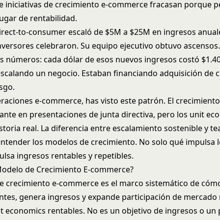
e iniciativas de crecimiento e-commerce fracasan porque 
ugar de rentabilidad.
rect-to-consumer escaló de $5M a $25M en ingresos anual
nversores celebraron. Su equipo ejecutivo obtuvo ascensos.
os números: cada dólar de esos nuevos ingresos costó $1.40
scalando un negocio. Estaban financiando adquisición de c
esgo.
eraciones e-commerce, has visto este patrón. El crecimiento
ante en presentaciones de junta directiva, pero los unit e
storia real. La diferencia entre escalamiento sostenible y t
entender los modelos de crecimiento. No solo qué impulsa l
lsa ingresos rentables y repetibles.
Modelo de Crecimiento E-commerce?
 crecimiento e-commerce es el marco sistemático de cóm
entes, genera ingresos y expande participación de mercado
t economics rentables. No es un objetivo de ingresos o un 