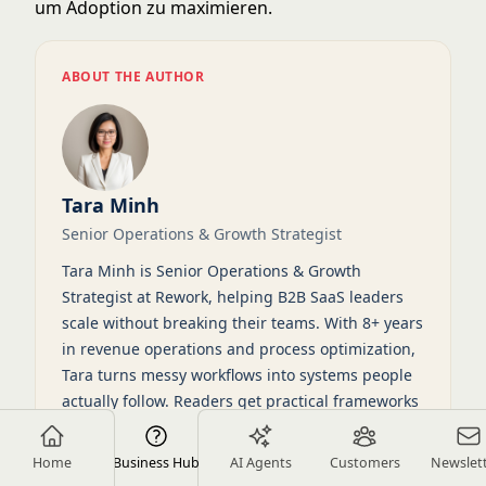
um Adoption zu maximieren.
ABOUT THE AUTHOR
Tara Minh
Senior Operations & Growth Strategist
Tara Minh is Senior Operations & Growth
Strategist at Rework, helping B2B SaaS leaders
scale without breaking their teams. With 8+ years
in revenue operations and process optimization,
Tara turns messy workflows into systems people
actually follow. Readers get practical frameworks
they can use to cut waste, align teams, and grow
on purpose.
Home
Business Hub
AI Agents
Customers
Newslet