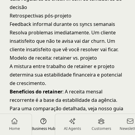
decisão
Retrospectivas pós-projeto
Feedback informal durante os syncs semanais
Resolva problemas imediatamente. Um cliente
insatisfeito que não te avisa vai dar churn. Um
cliente insatisfeito que vê você resolver vai ficar.
Modelo de receita: retainer vs. projeto
A mistura entre trabalho de retainer e projeto
determina sua estabilidade financeira e potencial
de crescimento.
Benefícios do retainer
: A receita mensal
recorrente é a base da estabilidade da agência.
Para uma comparação detalhada, veja nosso guia
completo de
modelos retainer vs. projeto
:
Fluxo de caixa previsível para planejamento e
Home
Business Hub
AI Agents
Customers
Newslet
contratação