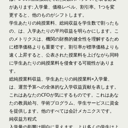
があります: 入学量、価格レベル、
割引率
。1つを変
更すると、他のものがシフトします。
学生あたりの純授業料、総純収益を学生数で割ったも
の、は、入学あたりの平均収益を明らかにします。こ
のメトリクスは、機関の財務的健全性を理解するため
に標準価格よりも重要です。割引率が標準価格よりも
速く上昇すると、公表された授業料を上げながら同時
に学生あたりの純授業料を侵食する可能性がありま
す。
総純授業料収益、学生あたりの純授業料×入学量、
は、運営予算への全体的な入学収益貢献を表します。
これはあなたのCFOが気にするものです。これはあな
たの教員給与、学術プログラム、学生サービスに資金
を提供します。他のすべては会計メカニクスです。
純収益方程式
入学量の影響は明白に見えます、より多くの学生はよ