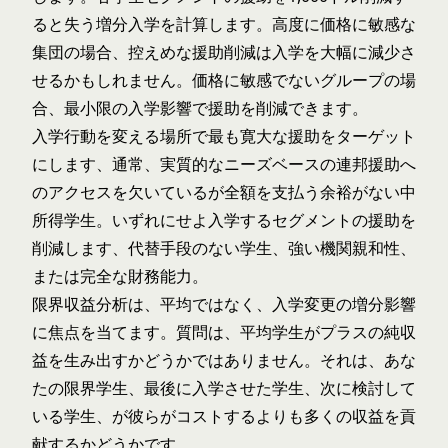
ると失う増分入学を計算します。高度に価格に敏感な
集団の場合、控えめな援助削減は入学を大幅に減少さ
せるかもしれません。価格に敏感でないグループの場
合、最小限の入学影響で援助を削減できます。
入学行動を変える場所で最も寛大な援助をターゲット
にします、通常、実質的な
ニーズベースの連邦援助
へ
のアクセスを欠いているが全額を支払う余裕がない中
所得学生。いずれにせよ入学するセグメントの援助を
削減します、代替手段のない学生、強い機関親和性、
または完全な財務能力。
限界収益分析は、平均ではなく、入学変更の増分影響
に焦点を当てます。質問は、平均学生がプラスの純収
益を生み出すかどうかではありません。それは、あな
たの限界学生、最後に入学させた学生、次に検討して
いる学生、が彼らがコストするよりも多くの収益を貢
献するかどうかです。