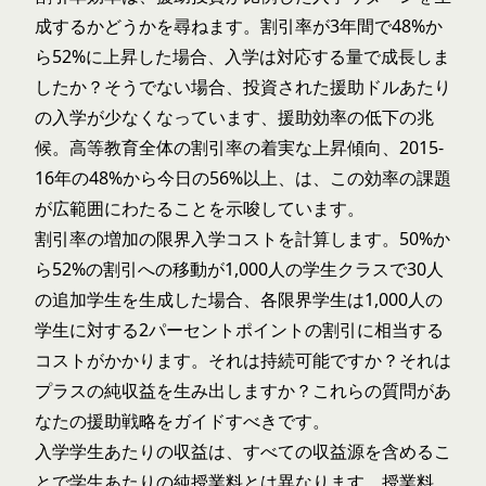
成するかどうかを尋ねます。割引率が3年間で48%か
ら52%に上昇した場合、入学は対応する量で成長しま
したか？そうでない場合、投資された援助ドルあたり
の入学が少なくなっています、援助効率の低下の兆
候。高等教育全体の割引率の
着実な上昇傾向
、2015-
16年の48%から今日の56%以上、は、この効率の課題
が広範囲にわたることを示唆しています。
割引率の増加の限界入学コストを計算します。50%か
ら52%の割引への移動が1,000人の学生クラスで30人
の追加学生を生成した場合、各限界学生は1,000人の
学生に対する2パーセントポイントの割引に相当する
コストがかかります。それは持続可能ですか？それは
プラスの純収益を生み出しますか？これらの質問があ
なたの援助戦略をガイドすべきです。
入学学生あたりの収益は、すべての収益源を含めるこ
とで学生あたりの純授業料とは異なります、授業料、