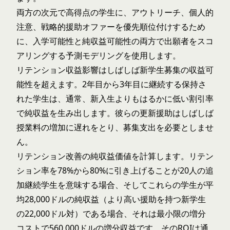
両方の次元で高得点の学生に、アウトリーチ、個人的
注意、戦略的援助オファーを優先順位付けするため
に、入学可能性と純収益可能性の両方で出願者をスコ
アリングする予測モデリングを使用します。
リテンション収益影響はしばしば新学生募集の収益可
能性を超えます。2年目から3年目に
継続する
保持さ
れた学生は、通常、新入生よりもはるかに低い割引率
で純収益を生み出します。彼らの更新援助はしばしば
授業料の増加に遅れをとり、募集支出を必要としませ
ん。
リテンション改善
の純収益価値を計算します。リテン
ション率を78%から80%に引き上げることが20人の追
加継続学生を意味する場合、そしてこれらの学生が平
均28,000ドルの純収益（より高い援助を持つ新学生
の22,000ドル対）である場合、それは最小限の増分
コストで560,000ドルの増分収益です。そのROIは通