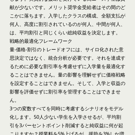
献が少ないです。メリット奨学金受給者はその間のど
こかに落ちます。入学したクラスの構成、全額支払が
何人、高度に割引されているのが何人、中間が何人、
は、平均割引と同じくらい総純収益を決定します。
戦略的最適化フレームワーク
量-価格-割引のトレードオフには、サイロ化された意
思決定ではなく、統合分析が必要です。それを達成す
るために必要な割引率を考慮せずに入学量を最適化す
ることはできません。量の影響を理解せずに価格戦略
を設定することはできません。そして、入学と収益の
影響を評価せずに割引率を管理することはできませ
ん。
3つの変数すべてを同時に考慮するシナリオをモデル
化します。50人少ない学生を入学させるが、平均割
引を3パーセントポイント削減すると純収益に何が起
こりますか？授業料を5%上げるが、援助を3%しか増