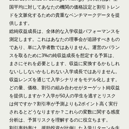
国平均に対してあなたの機関の価格設定と割引トレン
ドを文脈化するための貴重なベンチマークデータを提
供します。
総純収益成長は、全体的な入学収益パフォーマンスを
測定します。これはあなたの理事会が追跡すべきもの
であり、単に入学者数ではありません。運営のバラン
スを取るために3%の純収益成長を想定する予算は、
まさにそれを必要とします、収益に変換するかもしれ
ないししないかもしれない入学成長ではありません。
収益レンズを通じて入学シナリオをモデル化します。
どの量、価格、割引の組み合わせがターゲット純収益
を提供しますか？入学が50人の学生を逃すとリスク
は何ですか？割引率が予測よりも2ポイント高く実行
されるとどうなりますか？これらの変数に関する感度
分析は、予算リスクを理解するのに役立ちます。
割引率効率は、援助投資が比例した入学リターンを生