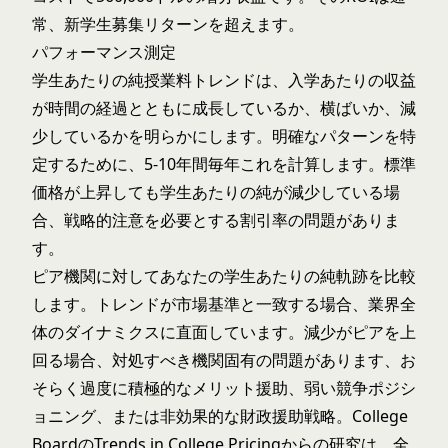
常、新学生募集リターンを超えます。
パフォーマンス測定
学生あたりの純授業料トレンドは、入学あたりの収益
が時間の経過とともに成長しているか、横ばいか、減
少しているかを明らかにします。明確なパターンを特
定するために、5-10年間毎年これを計算します。標準
価格が上昇しても学生あたりの純が減少している場
合、戦略的注意を必要とする割引率の問題がありま
す。
ピア機関に対してあなたの学生あたりの純軌跡を比較
します。トレンドが市場基準と一致する場合、業界全
体のダイナミクスに直面しています。減少がピアを上
回る場合、対処すべき機関固有の問題があります、お
そらく過度に積極的なメリット援助、弱い競争ポジシ
ョニング、または非効果的な財政援助戦略。
College
BoardのTrends in College Pricing
からの研究は、全