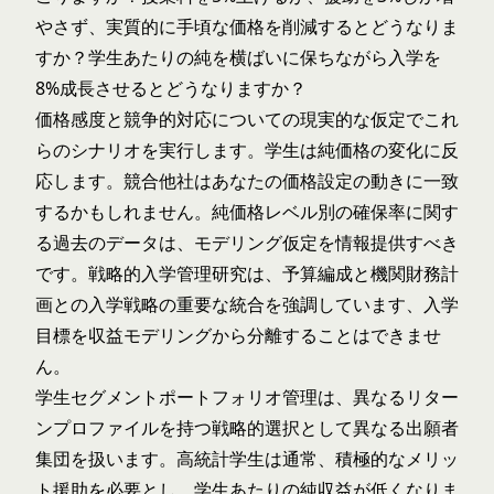
やさず、実質的に手頃な価格を削減するとどうなりま
すか？学生あたりの純を横ばいに保ちながら入学を
8%成長させるとどうなりますか？
価格感度と競争的対応についての現実的な仮定でこれ
らのシナリオを実行します。学生は純価格の変化に反
応します。競合他社はあなたの価格設定の動きに一致
するかもしれません。純価格レベル別の確保率に関す
る過去のデータは、モデリング仮定を情報提供すべき
です。
戦略的入学管理研究
は、予算編成と機関財務計
画との入学戦略の重要な統合を強調しています、入学
目標を収益モデリングから分離することはできませ
ん。
学生セグメントポートフォリオ管理は、異なるリター
ンプロファイルを持つ戦略的選択として異なる出願者
集団を扱います。高統計学生は通常、積極的なメリッ
ト援助を必要とし、学生あたりの純収益が低くなりま