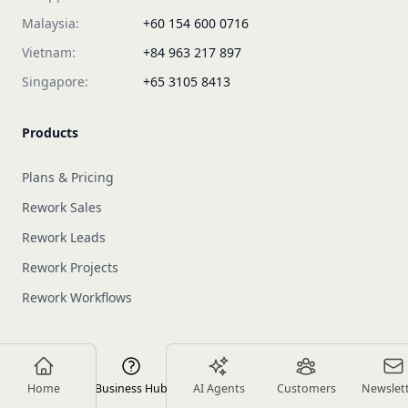
Malaysia:
+60 154 600 0716
Vietnam:
+84 963 217 897
Singapore:
+65 3105 8413
Products
Plans & Pricing
Rework Sales
Rework Leads
Rework Projects
Rework Workflows
About us
Home
Business Hub
AI Agents
Customers
Newslet
Newsletters