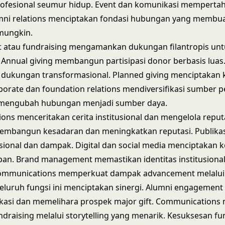
ofesional seumur hidup. Event dan komunikasi memperta
umni relations menciptakan fondasi hubungan yang membu
mungkin.
atau fundraising mengamankan dukungan filantropis untu
l. Annual giving membangun partisipasi donor berbasis luas.
dukungan transformasional. Planned giving menciptakan
porate dan foundation relations mendiversifikasi sumber 
 mengubah hubungan menjadi sumber daya.
ns menceritakan cerita institusional dan mengelola reputa
embangun kesadaran dan meningkatkan reputasi. Publikas
tusional dan dampak. Digital dan social media menciptakan 
an. Brand management memastikan identitas institusiona
Communications memperkuat dampak advancement melalui s
 seluruh fungsi ini menciptakan sinergi. Alumni engagement
ikasi dan memelihara prospek major gift. Communication
draising melalui storytelling yang menarik. Kesuksesan fu