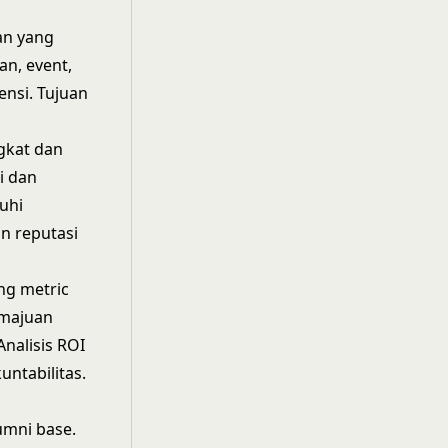
an yang
an, event,
ensi. Tujuan
gkat dan
i dan
uhi
n reputasi
ing metric
emajuan
nalisis ROI
untabilitas.
umni base.