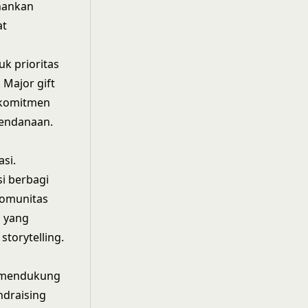
hankan
at
k prioritas
 Major gift
 komitmen
pendanaan.
si.
i berbagi
komunitas
l yang
torytelling.
s mendukung
ndraising