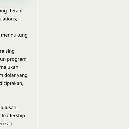
ing. Tetapi
lations,
l, mendukung
raising
gun program
emajukan
m dolar yang
diciptakan,
lulusan.
 leadership
erikan