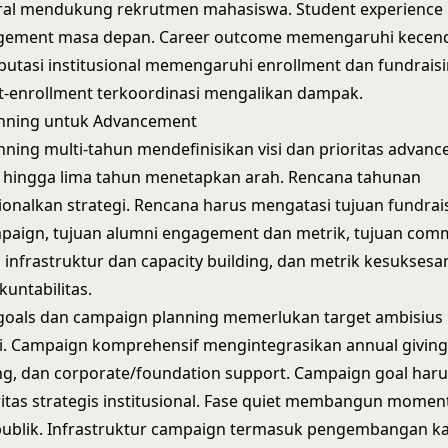
rral mendukung rekrutmen mahasiswa. Student experienc
gement masa depan. Career outcome memengaruhi kecen
putasi institusional memengaruhi enrollment dan fundrais
-enrollment terkoordinasi mengalikan dampak.
anning untuk Advancement
anning multi-tahun mendefinisikan visi dan prioritas advan
a hingga lima tahun menetapkan arah. Rencana tahunan
nalkan strategi. Rencana harus mengatasi tujuan fundrai
mpaign, tujuan alumni engagement dan metrik, tujuan com
, infrastruktur dan capacity building, dan metrik kesuksesa
untabilitas.
 goals dan campaign planning memerlukan target ambisiu
i. Campaign komprehensif mengintegrasikan annual giving, 
ng, dan corporate/foundation support. Campaign goal haru
itas strategis institusional. Fase quiet membangun mom
publik. Infrastruktur campaign termasuk pengembangan ka