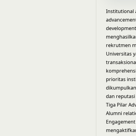
Institutiona
advancement 
development
menghasilkan
rekrutmen m
Universitas
transaksion
komprehensi
prioritas in
dikumpulkan 
dan reputasi 
Tiga Pilar A
Alumni rela
Engagement p
mengaktifkan