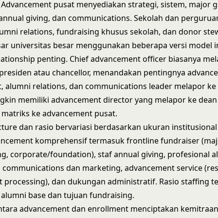
i. Advancement pusat menyediakan strategi, sistem, major gi
 annual giving, dan communications. Sekolah dan perguruan
umni relations, fundraising khusus sekolah, dan donor ste
ar universitas besar menggunakan beberapa versi model in
lationship penting. Chief advancement officer biasanya me
presiden atau chancellor, menandakan pentingnya advanc
 alumni relations, dan communications leader melapor ke
gkin memiliki advancement director yang melapor ke dea
s matriks ke advancement pusat.
cture dan rasio bervariasi berdasarkan ukuran institusional
ncement komprehensif termasuk frontline fundraiser (majo
ng, corporate/foundation), staf annual giving, profesional 
im communications dan marketing, advancement service (re
ft processing), dan dukungan administratif. Rasio staffing 
alumni base dan tujuan fundraising.
ntara advancement dan enrollment menciptakan kemitraan