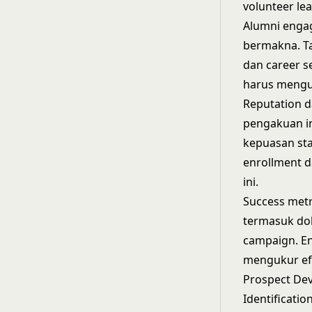
volunteer lea
Alumni engag
bermakna. Ta
dan career s
harus mengu
Reputation d
pengakuan in
kepuasan st
enrollment d
ini.
Success metr
termasuk dol
campaign. En
mengukur efi
Prospect De
Identificati