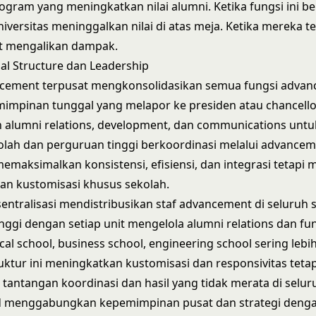
gram yang meningkatkan nilai alumni. Ketika fungsi ini be
niversitas meninggalkan nilai di atas meja. Ketika mereka te
 mengalikan dampak.
al Structure dan Leadership
cement terpusat mengkonsolidasikan semua fungsi advan
mpinan tunggal yang melapor ke presiden atau chancellor
alumni relations, development, dan communications untu
ekolah dan perguruan tinggi berkoordinasi melalui advancem
emaksimalkan konsistensi, efisiensi, dan integrasi
tetapi 
n kustomisasi khusus sekolah.
entralisasi mendistribusikan staf advancement di seluruh 
nggi dengan setiap unit mengelola alumni relations dan fu
cal school, business school, engineering school sering lebi
uktur ini meningkatkan kustomisasi dan responsivitas tetap
tantangan koordinasi dan hasil yang tidak merata di selu
d menggabungkan kepemimpinan pusat dan strategi denga