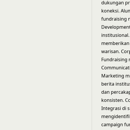
dukungan pr
koneksi. Al
fundraising 
Development 
institusiona
memberikan 
warisan. Cor
Fundraising
Communicatio
Marketing m
berita insti
dan percakap
konsisten. 
Integrasi di
mengidentif
campaign fun