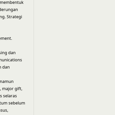
e membentuk
derungan
ing
. Strategi
cement.
sing dan
munications
n dan
s namun
major gift,
s selaras
entum sebelum
sus,