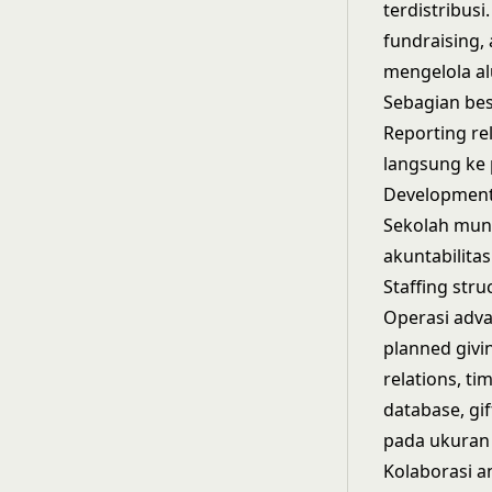
terdistribus
fundraising,
mengelola al
Sebagian bes
Reporting re
langsung ke 
Development,
Sekolah mun
akuntabilita
Staffing stru
Operasi adva
planned givi
relations, t
database, gi
pada ukuran 
Kolaborasi a