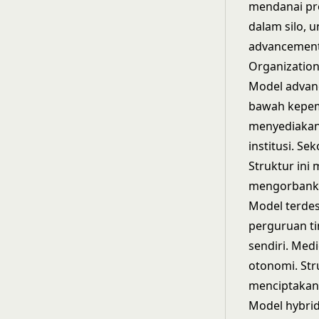
mendanai pro
dalam silo, u
advancement
Organization
Model advan
bawah kepemi
menyediakan 
institusi. S
Struktur ini
m
mengorbanka
Model terdes
perguruan ti
sendiri. Medi
otonomi. Str
menciptakan 
Model hybri