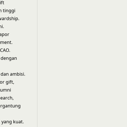
ft
 tinggi
wardship.
i.
lapor
ement.
 CAO.
n dengan
 dan ambisi.
r gift,
alumni
search,
tergantung
 yang kuat.