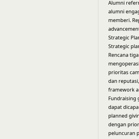
Alumni refe
alumni enga
memberi.
Re
advancement
Strategic Pl
Strategic pl
Rencana tig
mengoperasio
prioritas ca
dan reputasi
framework ak
Fundraising
dapat dicapa
planned givi
dengan prior
peluncuran 