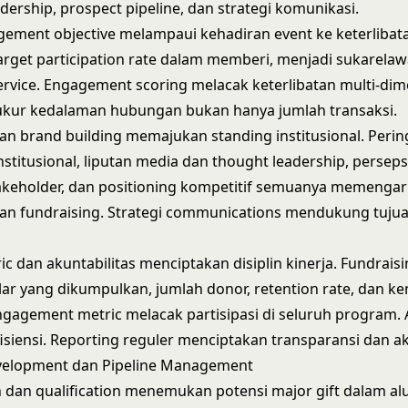
dership, prospect pipeline, dan strategi komunikasi.
ement objective melampaui kehadiran event ke keterlibat
rget participation rate dalam memberi, menjadi sukarelaw
ervice. Engagement scoring melacak keterlibatan multi-dim
kur kedalaman hubungan bukan hanya jumlah transaksi.
an brand building memajukan standing institusional. Perin
stitusional, liputan media dan thought leadership, perseps
akeholder, dan positioning kompetitif semuanya memengar
an fundraising. Strategi communications mendukung tujua
ic dan akuntabilitas menciptakan disiplin kinerja. Fundrais
ar yang dikumpulkan, jumlah donor, retention rate, dan k
gagement metric melacak partisipasi di seluruh program. A
siensi. Reporting reguler menciptakan transparansi dan ak
velopment dan Pipeline Management
on dan qualification menemukan potensi major gift dalam al