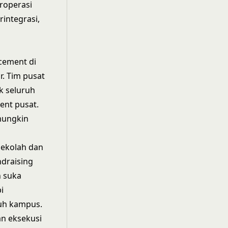
roperasi
rintegrasi,
cement di
. Tim pusat
k seluruh
ent pusat.
mungkin
sekolah dan
ndraising
h suka
i
ruh kampus.
n eksekusi