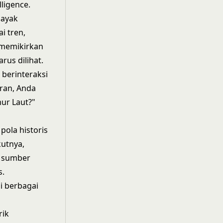
ligence.
layak
i tren,
 memikirkan
us dilihat.
berinteraksi
oran, Anda
ur Laut?"
ola historis
kutnya,
n sumber
s.
i berbagai
rik