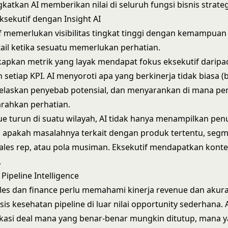
gkatkan AI memberikan nilai di seluruh fungsi bisnis strateg
sekutif dengan Insight AI
f memerlukan visibilitas tingkat tinggi dengan kemampuan
ail ketika sesuatu memerlukan perhatian.
apkan metrik yang layak mendapat fokus eksekutif daripa
setiap KPI. AI menyoroti apa yang berkinerja tidak biasa (
jelaskan penyebab potensial, dan menyarankan di mana p
rahkan perhatian.
ue turun di suatu wilayah, AI tidak hanya menampilkan pen
 apakah masalahnya terkait dengan produk tertentu, seg
ales rep, atau pola musiman. Eksekutif mendapatkan kont
.
Pipeline Intelligence
es dan finance perlu memahami kinerja revenue dan akuras
is kesehatan pipeline di luar nilai opportunity sederhana. 
kasi deal mana yang benar-benar mungkin ditutup, mana ya