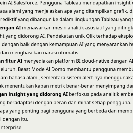
ein AI Salesforce. Pengguna
Tableau
mendapatkan insight 
asa alami yang menjelaskan apa yang ditampilkan grafik, 
ediktif yang dibangun ke dalam lingkungan Tableau yang f
dengan AI
menawarkan mesin analitik asosiatif yang diting
ht yang didorong AI. Pendekatan unik
Qlik
terhadap eksplo
 dengan baik dengan kemampuan AI yang menyarankan 
dan menghasilkan narasi otomatis.
 fitur AI
menyediakan platform BI cloud-native dengan A
 seluruh. Beast Mode AI Domo membantu pengguna membua
lam bahasa alami, sementara sistem alert-nya menggunak
tuk menentukan kapan metrik benar-benar menyimpang dar
gan insight yang didorong AI
berfokus pada analitik emb
ng beradaptasi dengan peran dan minat setiap pengguna. P
 apa yang penting bagi pengguna yang berbeda dan mempr
i dengan itu.
Enterprise