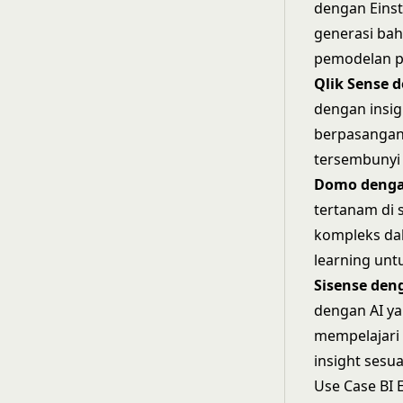
dengan Einst
generasi bah
pemodelan pr
Qlik Sense 
dengan insig
berpasangan
tersembunyi 
Domo dengan
tertanam di
kompleks da
learning un
Sisense den
dengan AI ya
mempelajari
insight sesua
Use Case BI 