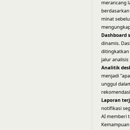
merancang la
berdasarkan 
minat sebel
mengungkapka
Dashboard st
dinamis. Das
ditingkatka
jalur analisi
Analitik desk
menjadi "apa 
unggul dala
rekomendasi
Laporan terj
notifikasi s
AI memberi t
Kemampuan A