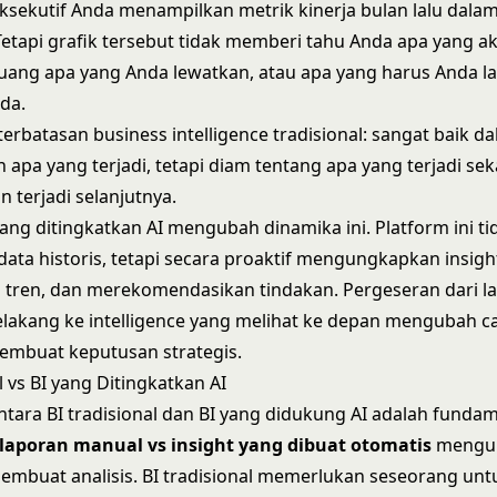
sekutif Anda menampilkan metrik kinerja bulan lalu dalam 
Tetapi grafik tersebut tidak memberi tahu Anda apa yang a
eluang apa yang Anda lewatkan, atau apa yang harus Anda l
da.
terbatasan business intelligence tradisional: sangat baik d
apa yang terjadi, tetapi diam tentang apa yang terjadi se
 terjadi selanjutnya.
yang ditingkatkan AI mengubah dinamika ini. Platform ini t
ata historis, tetapi secara proaktif mengungkapkan insigh
tren, dan merekomendasikan tindakan. Pergeseran dari l
elakang ke intelligence yang melihat ke depan mengubah c
embuat keputusan strategis.
l vs BI yang Ditingkatkan AI
tara BI tradisional dan BI yang didukung AI adalah fundam
aporan manual vs insight yang dibuat otomatis
mengub
embuat analisis. BI tradisional memerlukan seseorang unt