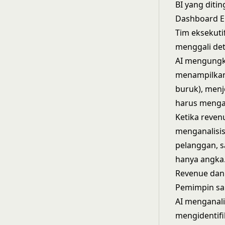
BI yang ditin
Dashboard Ek
Tim eksekuti
menggali det
AI mengungk
menampilkan 
buruk), men
harus menga
Ketika reven
menganalisis
pelanggan, s
hanya angka
Revenue dan 
Pemimpin sal
AI menganalis
mengidentifi