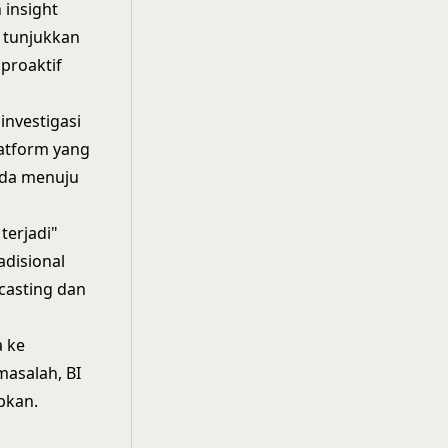
 insight
 tunjukkan
proaktif
investigasi
latform yang
nda menuju
terjadi"
adisional
casting dan
a ke
masalah, BI
pkan.