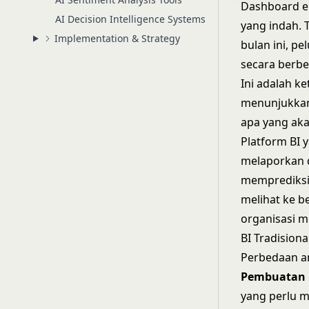
Dashboard ek
AI Decision Intelligence Systems
yang indah. 
Implementation & Strategy
bulan ini, p
secara berbe
Ini adalah ke
menunjukkan 
apa yang akan
Platform BI 
melaporkan d
memprediksi 
melihat ke b
organisasi m
BI Tradisiona
Perbedaan an
Pembuatan l
yang perlu m