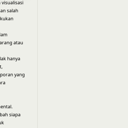
visualisasi
kan salah
akukan
alam
karang atau
idak hanya
t,
aporan yang
ara
ental.
ah siapa
uk