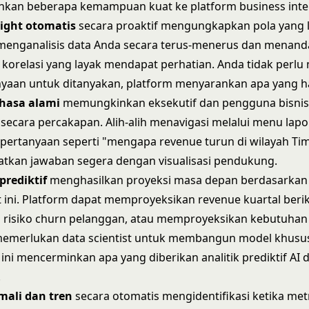
kan beberapa kemampuan kuat ke platform business intel
sight otomatis
secara proaktif mengungkapkan pola yang 
AI menganalisis data Anda secara terus-menerus dan menanda
 korelasi yang layak mendapat perhatian. Anda tidak perlu
nyaan untuk ditanyakan, platform menyarankan apa yang har
ahasa alami
memungkinkan eksekutif dan pengguna bisnis 
secara percakapan. Alih-alih menavigasi melalui menu lap
ertanyaan seperti "mengapa revenue turun di wilayah Tim
tkan jawaban segera dengan visualisasi pendukung.
prediktif
menghasilkan proyeksi masa depan berdasarkan p
t ini. Platform dapat memproyeksikan revenue kuartal beri
 risiko churn pelanggan, atau memproyeksikan kebutuha
memerlukan data scientist untuk membangun model khusu
ni mencerminkan apa yang diberikan
analitik prediktif AI
d
.
mali dan tren
secara otomatis mengidentifikasi ketika met