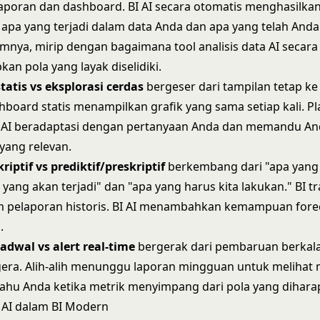
poran dan dashboard. BI AI secara otomatis menghasilkan
apa yang terjadi dalam data Anda dan apa yang telah Anda
umnya, mirip dengan bagaimana
tool analisis data AI
secara 
n pola yang layak diselidiki.
atis vs eksplorasi cerdas
bergeser dari tampilan tetap ke 
hboard statis menampilkan grafik yang sama setiap kali. P
n AI beradaptasi dengan pertanyaan Anda dan memandu A
s yang relevan.
riptif vs prediktif/preskriptif
berkembang dari "apa yang 
yang akan terjadi" dan "apa yang harus kita lakukan." BI tr
m pelaporan historis. BI AI menambahkan kemampuan fore
.
adwal vs alert real-time
bergerak dari pembaruan berkal
egera. Alih-alih menunggu laporan mingguan untuk melihat 
ahu Anda ketika metrik menyimpang dari pola yang dihara
I dalam BI Modern