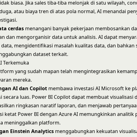
idak biasa. Jika sales tiba-tiba melonjak di satu wilayah, con
rduga, atau biaya tren di atas pola normal, AI menandai p
stigasi.
ata cerdas
menangani banyak pekerjaan membosankan d
 dan mengorganisir data untuk analisis. AI dapat menya
 data, mengidentifikasi masalah kualitas data, dan bahkan 
nggabungkan dataset terkait.
AI Terkemuka
atform yang sudah mapan telah mengintegrasikan kemamp
aran mereka.
ngan AI dan Copilot
membawa investasi AI Microsoft ke pl
i secara luas.
Power BI
Copilot dapat membuat visualisasi d
silkan ringkasan naratif laporan, dan menjawab pertanya
asi ketat Power BI dengan Azure AI memungkinkan analitik p
pa meninggalkan platform.
gan Einstein Analytics
menggabungkan kekuatan visualisa