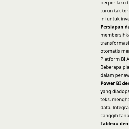
berperilaku t
turun tak te
ini untuk inve
Persiapan d
membersihkan
transformasi
otomatis me
Platform BI 
Beberapa pl
dalam penaw
Power BI de
yang diadops
teks, mengha
data. Integr
canggih tan
Tableau den