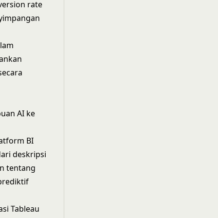
version rate
enyimpangan
alam
rankan
secara
uan AI ke
atform BI
ari deskripsi
an tentang
rediktif
si Tableau