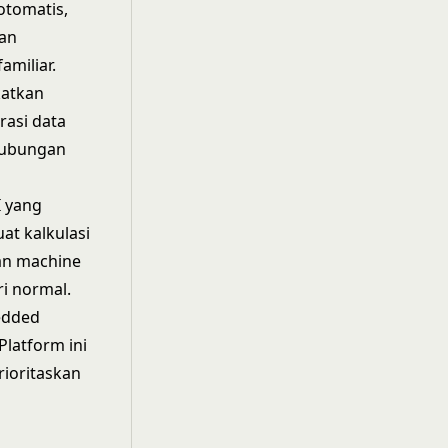
otomatis,
dan
amiliar.
katkan
rasi data
hubungan
I yang
t kalkulasi
an machine
i normal.
edded
latform ini
ioritaskan