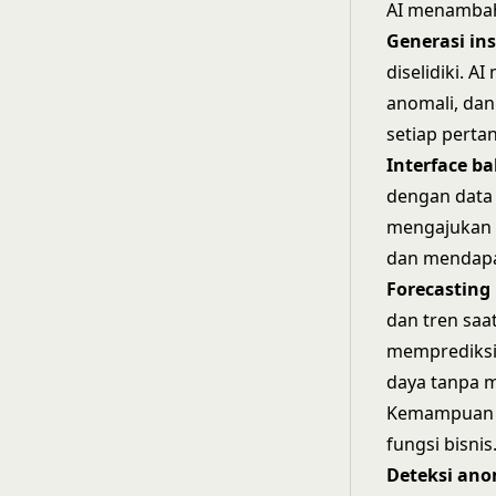
AI menambah
Generasi in
diselidiki. 
anomali, dan
setiap perta
Interface b
dengan data 
mengajukan p
dan mendapa
Forecasting 
dan tren saa
memprediksi
daya tanpa 
Kemampuan i
fungsi bisnis
Deteksi ano