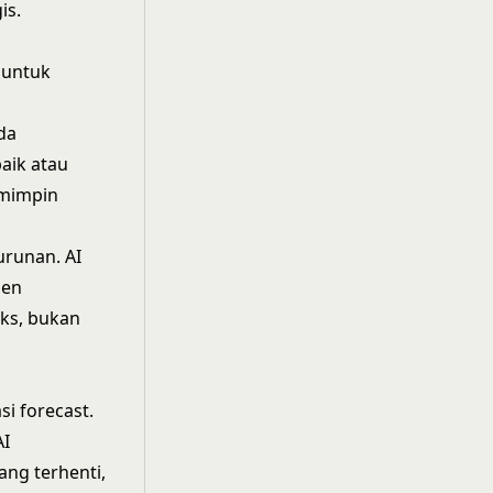
is.
 untuk
da
baik atau
emimpin
urunan. AI
men
eks, bukan
i forecast.
AI
ng terhenti,