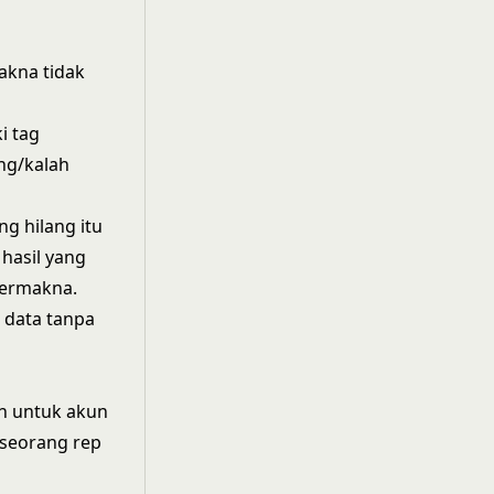
akna tidak
i tag
ng/kalah
g hilang itu
 hasil yang
bermakna.
 data tanpa
an untuk akun
 seorang rep