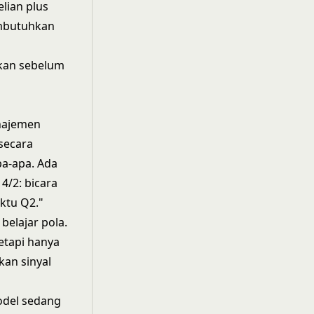
lian plus
membutuhkan
ukan sebelum
anajemen
secara
pa-apa. Ada
4/2: bicara
aktu Q2."
belajar pola.
tetapi hanya
an sinyal
odel sedang