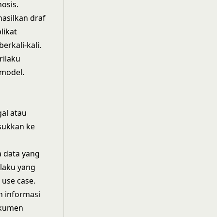
osis.
hasilkan draf
likat
rkali-kali.
rilaku
 model.
gal atau
sukkan ke
a data yang
ilaku yang
 use case.
 informasi
dokumen