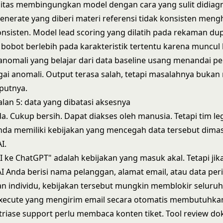
itas membingungkan model dengan cara yang sulit didiagn
enerate
yang diberi materi referensi tidak konsisten meng
onsisten. Model lead scoring yang dilatih pada rekaman dup
obot berlebih pada karakteristik tertentu karena muncul be
 anomali yang belajar dari data baseline usang menandai pe
ai anomali. Output terasa salah, tetapi masalahnya bukan
putnya.
an 5: data yang dibatasi aksesnya
a. Cukup bersih. Dapat diakses oleh manusia. Tetapi tim le
da memiliki kebijakan yang mencegah data tersebut dima
I.
II ke ChatGPT" adalah kebijakan yang masuk akal. Tetapi jik
I Anda berisi nama pelanggan, alamat email, atau data per
an individu, kebijakan tersebut mungkin memblokir seluruh
xecute
yang mengirim email secara otomatis membutuhkan
 triase support perlu membaca konten tiket. Tool review 