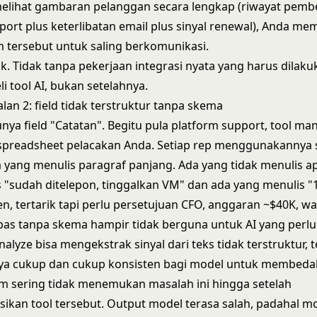
elihat gambaran pelanggan secara lengkap (riwayat pembe
pport plus keterlibatan email plus sinyal renewal), Anda 
m tersebut untuk saling berkomunikasi.
ak. Tidak tanpa pekerjaan integrasi nyata yang harus dilak
 tool AI, bukan setelahnya.
an 2: field tidak terstruktur tanpa skema
ya field "Catatan". Begitu pula platform support, tool m
 spreadsheet pelacakan Anda. Setiap rep menggunakannya 
 yang menulis paragraf panjang. Ada yang tidak menulis a
 "sudah ditelepon, tinggalkan VM" dan ada yang menulis "1
en, tertarik tapi perlu persetujuan CFO, anggaran ~$40K, w
ebas tanpa skema hampir tidak berguna untuk AI yang perlu 
nalyze
bisa mengekstrak sinyal dari teks tidak terstruktur, 
nya cukup dan cukup konsisten bagi model untuk membedak
Tim sering tidak menemukan masalah ini hingga setelah
ikan tool tersebut. Output model terasa salah, padahal m