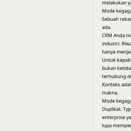
melakukan ya
Mode kegaga
Sebuah rekam
ada.
CRM Anda mem
industri. Ri
hanya menjad
Untuk kapabi
bukan ketida
terhubung de
Konteks adal
makna.
Mode kegagal
Duplikat. Ty
enterprise y
lupa memper