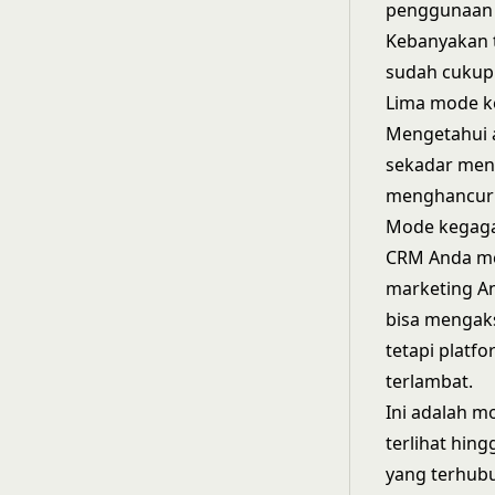
penggunaan 
Kebanyakan t
sudah cukup
Lima mode k
Mengetahui a
sekadar men
menghancurk
Mode kegagal
CRM Anda men
marketing An
bisa mengaks
tetapi platf
terlambat.
Ini adalah m
terlihat hi
yang terhubu