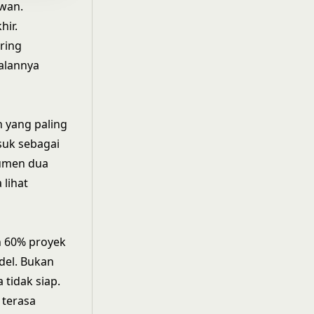
awan.
hir.
oring
ualannya
 yang paling
suk sebagai
kumen dua
 lihat
n 60% proyek
del. Bukan
tidak siap.
 terasa