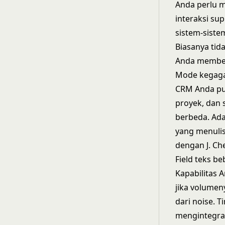
Anda perlu m
interaksi su
sistem-siste
Biasanya tid
Anda membeli
Mode kegagal
CRM Anda pun
proyek, dan
berbeda. Ada
yang menulis
dengan J. Ch
Field teks b
Kapabilitas
A
jika volume
dari noise. 
mengintegras