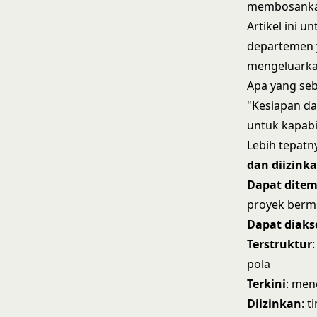
membosankan.
Artikel ini u
departemen 
mengeluarkan
Apa yang se
"Kesiapan da
untuk kapabi
Lebih tepatn
dan diizink
Dapat dite
proyek berm
Dapat diaks
Terstruktur
pola
Terkini
: men
Diizinkan
: 