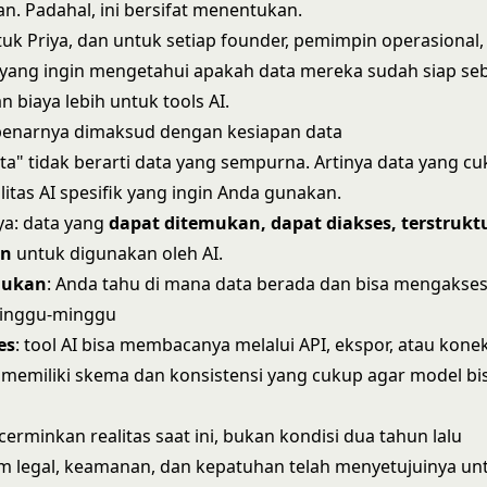
 Padahal, ini bersifat menentukan.
ntuk Priya, dan untuk setiap founder, pemimpin operasional,
yang ingin mengetahui apakah data mereka sudah siap se
 biaya lebih untuk tools AI.
benarnya dimaksud dengan kesiapan data
ta" tidak berarti data yang sempurna. Artinya data yang cu
litas AI spesifik yang ingin Anda gunakan.
ya: data yang
dapat ditemukan, dapat diakses, terstruktur
an
untuk digunakan oleh AI.
mukan
: Anda tahu di mana data berada dan bisa mengakse
inggu-minggu
es
: tool AI bisa membacanya melalui API, ekspor, atau kone
: memiliki skema dan konsistensi yang cukup agar model bis
cerminkan realitas saat ini, bukan kondisi dua tahun lalu
tim legal, keamanan, dan kepatuhan telah menyetujuinya un