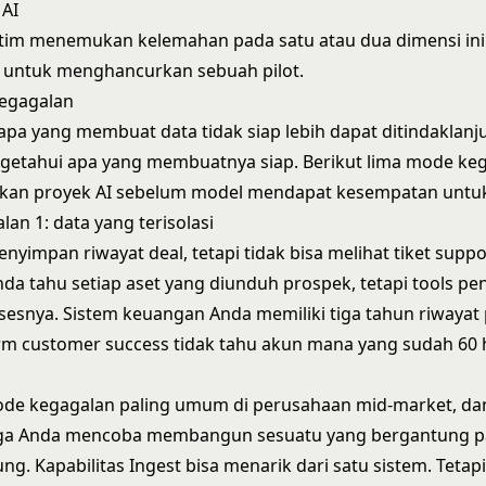
AI
im menemukan kelemahan pada satu atau dua dimensi ini.
 untuk menghancurkan sebuah pilot.
egagalan
pa yang membuat data tidak siap lebih dapat ditindaklanju
getahui apa yang membuatnya siap. Berikut lima mode ke
an proyek AI sebelum model mendapat kesempatan untuk
an 1: data yang terisolasi
yimpan riwayat deal, tetapi tidak bisa melihat tiket suppo
da tahu setiap aset yang diunduh prospek, tetapi tools pen
esnya. Sistem keuangan Anda memiliki tiga tahun riwaya
orm customer success tidak tahu akun mana yang sudah 60 
ode kegagalan paling umum di perusahaan mid-market, dan
ngga Anda mencoba membangun sesuatu yang bergantung p
ng. Kapabilitas
Ingest
bisa menarik dari satu sistem. Tetapi