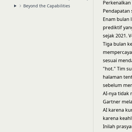
Perkenalkan 
Beyond the Capabilities
Pendapatan s
Enam bulan la
prediktif ya
sejak 2021. 
Tiga bulan k
mempercayai
sesuai menda
"hot." Tim s
halaman tent
sebelum men
AI-nya tidak
Gartner
mela
AI karena ku
karena keahl
Inilah prasya