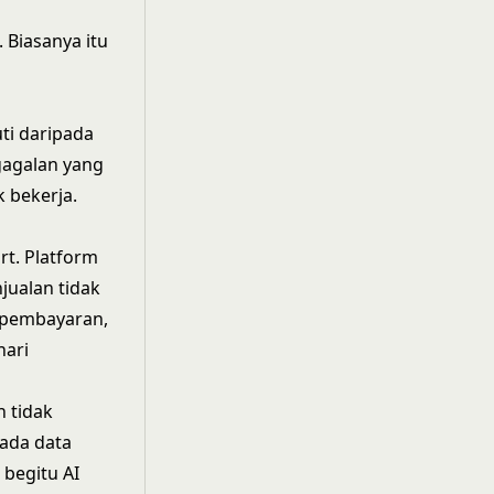
 Biasanya itu
ti daripada
gagalan yang
 bekerja.
rt. Platform
jualan tidak
t pembayaran,
hari
 tidak
ada data
 begitu AI