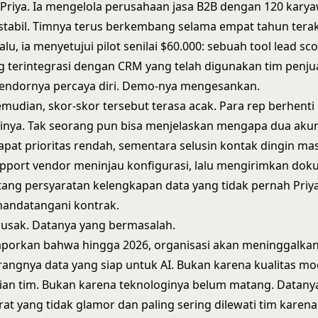
Priya. Ia mengelola perusahaan jasa B2B dengan 120 kary
tabil. Timnya terus berkembang selama empat tahun terak
lu, ia menyetujui pilot senilai $60.000: sebuah tool lead sc
ng terintegrasi dengan CRM yang telah digunakan tim penj
Vendornya percaya diri. Demo-nya mengesankan.
emudian, skor-skor tersebut terasa acak. Para rep berhenti
nya. Tak seorang pun bisa menjelaskan mengapa dua akun
pat prioritas rendah, sementara selusin kontak dingin ma
upport vendor meninjau konfigurasi, lalu mengirimkan do
ang persyaratan kelengkapan data yang tidak pernah Priya
andatangani kontrak.
 rusak. Datanya yang bermasalah.
porkan bahwa hingga 2026, organisasi akan meninggalka
rangnya data yang siap untuk AI. Bukan karena kualitas mo
ian tim. Bukan karena teknologinya belum matang. Datanya 
rat yang tidak glamor dan paling sering dilewati tim karena