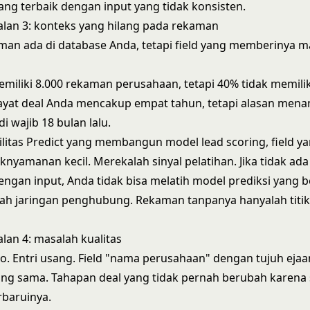
ng terbaik dengan input yang tidak konsisten.
lan 3: konteks yang hilang pada rekaman
an ada di database Anda, tetapi field yang memberinya m
iliki 8.000 rekaman perusahaan, tetapi 40% tidak memilik
wayat deal Anda mencakup empat tahun, tetapi alasan mena
i wajib 18 bulan lalu.
litas
Predict
yang membangun model lead scoring, field yan
knyamanan kecil. Merekalah sinyal pelatihan. Jika tidak ada
ngan input, Anda tidak bisa melatih model prediksi yang 
ah jaringan penghubung. Rekaman tanpanya hanyalah titik
an 4: masalah kualitas
po. Entri usang. Field "nama perusahaan" dengan tujuh eja
ang sama. Tahapan deal yang tidak pernah berubah karena
baruinya.