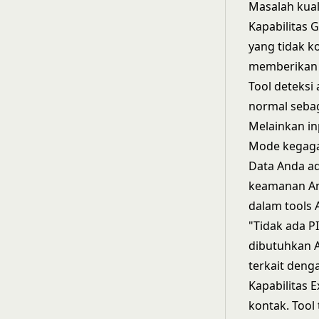
Masalah kual
Kapabilitas
G
yang tidak k
memberikan b
Tool deteksi
normal sebag
Melainkan in
Mode kegagal
Data Anda ad
keamanan An
dalam tools A
"Tidak ada P
dibutuhkan A
terkait deng
Kapabilitas
E
kontak. Tool