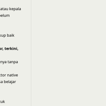
 atau kepala
belum
kup baik
, terkini,
snya tanpa
ktor native
a belajar
tuk