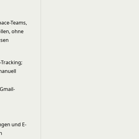
ace-Teams,
llen, ohne
ssen
-Tracking;
manuell
 Gmail-
ngen und E-
n