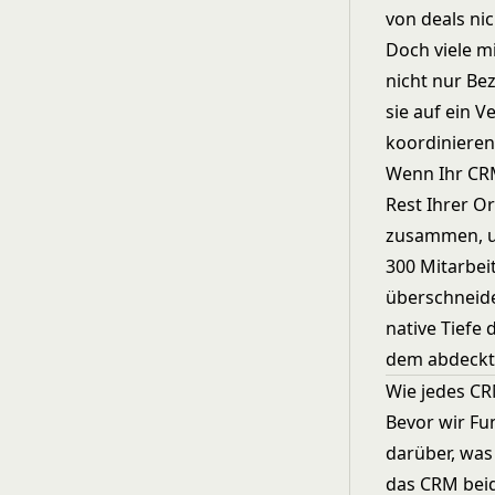
von deals ni
Doch viele m
nicht nur Be
sie auf ein 
koordinieren
Wenn Ihr CRM
Rest Ihrer Or
zusammen, um
300 Mitarbei
überschneid
native Tiefe
dem abdeckt,
Wie jedes CR
Bevor wir Fun
darüber, was
das CRM beid