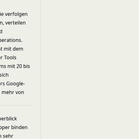
ie verfolgen
, verteilen
nd
erations.
ht mit dem
er Tools
ms mit 20 bis
sich
rs Google-
rm mehr von
berblick
opper binden
n sehr