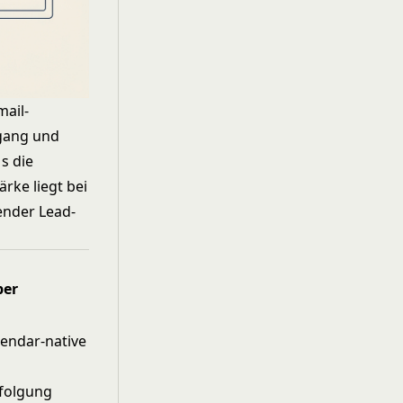
mail-
ngang und
s die
rke liegt bei
ender Lead-
per
lendar-native
folgung