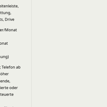
itenleiste,
ttung,
s, Drive
zer/Monat
onat
nung)
; Telefon ab
höher
tende,
ierte oder
teuerte