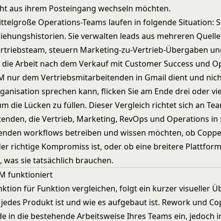
cht aus ihrem Posteingang wechseln möchten.
ittelgroße Operations-Teams laufen in folgende Situation: S
ziehungshistorien. Sie verwalten leads aus mehreren Quellen
Vertriebsteam, steuern Marketing-zu-Vertrieb-Übergaben u
 die Arbeit nach dem Verkauf mit Customer Success und Op
 nur dem Vertriebsmitarbeitenden in Gmail dient und nic
ganisation sprechen kann, flicken Sie am Ende drei oder vi
 die Lücken zu füllen. Dieser Vergleich richtet sich an Tea
tenden, die Vertrieb, Marketing, RevOps und Operations in 
enden workflows betreiben und wissen möchten, ob Coppe
 der richtige Kompromiss ist, oder ob eine breitere Plattfo
 was sie tatsächlich brauchen.
M funktioniert
ktion für Funktion vergleichen, folgt ein kurzer visueller Ü
 jedes Produkt ist und wie es aufgebaut ist. Rework und C
e in die bestehende Arbeitsweise Ihres Teams ein, jedoch i