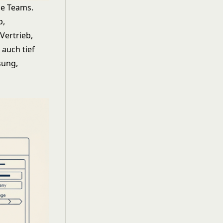
de Teams.
p,
Vertrieb,
 auch tief
sung,