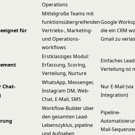
Operations
Mittelgroße Teams mit
funktionsübergreifenden
Google Worksp
eeignet für
Vertriebs-, Marketing-
die ein CRM wo
und Operations-
Gmail zu verla
workflows
Erstklassiges Modul:
Einfaches Lead
gement
Erfassung, Scoring,
Verteilung ist 
Verteilung, Nurture
WhatsApp, Messenger,
r Chat-
Nur E-Mail (via
Instagram DM, Web-
g
Integration)
Chat, E-Mail, SMS
Workflow-Builder über
Pipeline-
den gesamten Lead-
erung
Automatisieru
Lebenszyklus, pipeline
Mail-Sequenze
und Aufgaben