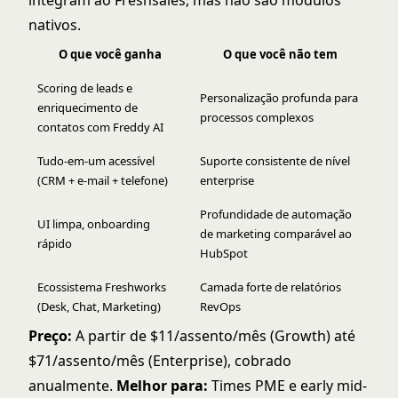
integram ao Freshsales, mas não são módulos
nativos.
O que você ganha
O que você não tem
Scoring de leads e
Personalização profunda para
enriquecimento de
processos complexos
contatos com Freddy AI
Tudo-em-um acessível
Suporte consistente de nível
(CRM + e-mail + telefone)
enterprise
Profundidade de automação
UI limpa, onboarding
de marketing comparável ao
rápido
HubSpot
Ecossistema Freshworks
Camada forte de relatórios
(Desk, Chat, Marketing)
RevOps
Preço:
A partir de $11/assento/mês (Growth) até
$71/assento/mês (Enterprise), cobrado
anualmente.
Melhor para:
Times PME e early mid-