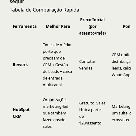
seguir.
Tabela de Comparação Rápida
Preço Inicial
Ferramenta
Melhor Para
(por
Ponto 
assento/mês)
Times de médio
porte que
CRM unificad
precisam de
Contatar
distribuição 
Rework
CRM + Gestão
vendas
leads, caixa 
de Leads + caixa
WhatsApp/IG
de entrada
multicanal
Organizações
Gratuito; Sales
marketing-led
Marketing + 
HubSpot
Hub a partir
que também
um suite, gr
CRM
de
fazem inside
ecossistema
$20/assento
sales