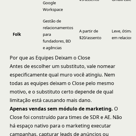
Google
Workspace
Gestão de
relacionamentos
A partir de
Leve, ótima 
Folk
para
$20/assento
em relacion
fundadores, BD
e agências
Por que as Equipes Deixam o Close
Antes de escolher um substituto, vale nomear
especificamente qual muro você atingiu. Nem
todas as equipes deixam o Close pelo mesmo
motivo, e o substituto certo depende de qual
limitação está causando mais dano.
Apenas vendas sem módulo de marketing.
O
Close foi construído para times de SDR e AE. Não
há espaço nativo para o marketing executar
campanhas, capturar leads de anúncios ou