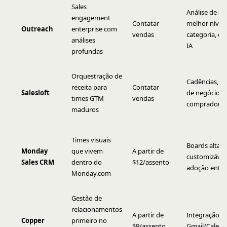
Sales
Análise de se
engagement
Contatar
melhor nível 
Outreach
enterprise com
vendas
categoria, c
análises
IA
profundas
Orquestração de
Cadências, in
receita para
Contatar
Salesloft
de negócios, 
times GTM
vendas
comprador
maduros
Times visuais
Boards altam
Monday
que vivem
A partir de
customizáveis,
Sales CRM
dentro do
$12/assento
adoção entre
Monday.com
Gestão de
relacionamentos
A partir de
Integração p
Copper
primeiro no
$9/assento
Gmail/Calend