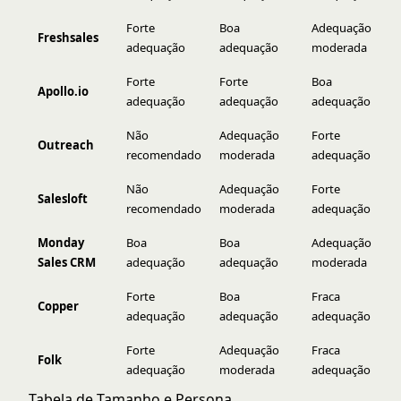
Forte
Boa
Adequação
Fr
Freshsales
adequação
adequação
moderada
a
Forte
Forte
Boa
A
Apollo.io
adequação
adequação
adequação
se
Não
Adequação
Forte
Fo
Outreach
recomendado
moderada
adequação
a
Não
Adequação
Forte
Fo
Salesloft
recomendado
moderada
adequação
a
Monday
Boa
Boa
Adequação
Fr
Sales CRM
adequação
adequação
moderada
a
Forte
Boa
Fraca
N
Copper
adequação
adequação
adequação
r
Forte
Adequação
Fraca
N
Folk
adequação
moderada
adequação
r
Tabela de Tamanho e Persona