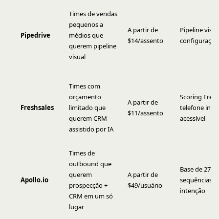
Times de vendas
pequenos a
A partir de
Pipeline visua
Pipedrive
médios que
$14/assento
configuração
querem pipeline
visual
Times com
orçamento
Scoring Fredd
A partir de
Freshsales
limitado que
telefone inte
$11/assento
querem CRM
acessível
assistido por IA
Times de
outbound que
Base de 275M
querem
A partir de
Apollo.io
sequências, 
prospecção +
$49/usuário
intenção
CRM em um só
lugar