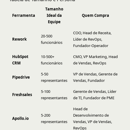
Tamanho
Ferramenta
Ideal da
Quem Compra
Equipe
COO, Head de Receita,
20-500
Rework
Líder de RevOps,
funcionários
Fundador-Operador
HubSpot
10-500+
CMO, VP Marketing, Head
CRM
funcionários
de Vendas, RevOps
5-50
VP de Vendas, Gerente de
Pipedrive
representantes
Vendas, Fundador
5-100
Gerente de Vendas, Líder
Freshsales
representantes
de TI, Fundador de PME
Head de
5-200
Desenvolvimento de
Apollo.io
representantes
Vendas, VP de Vendas,
RevOps