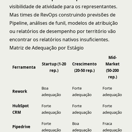
visibilidade de atividade para os representantes.
Mas times de RevOps construindo previsões de
Pipeline, análises de funil, modelos de atribuição
ou relatórios de desempenho por território vão
encontrar os relatórios nativos insuficientes.
Matriz de Adequação por Estágio
Mid-
Startup (1-20
Crescimento
Market
Ferramenta
rep.)
(20-50 rep.)
(50-200
rep.)
Boa
Forte
Forte
A
Rework
adequação
adequação
adequação
se
HubSpot
Forte
Forte
Forte
Po
CRM
adequação
adequação
adequação
cu
Forte
Boa
Fraca
N
Pipedrive
adequação
adequação
adequação
r