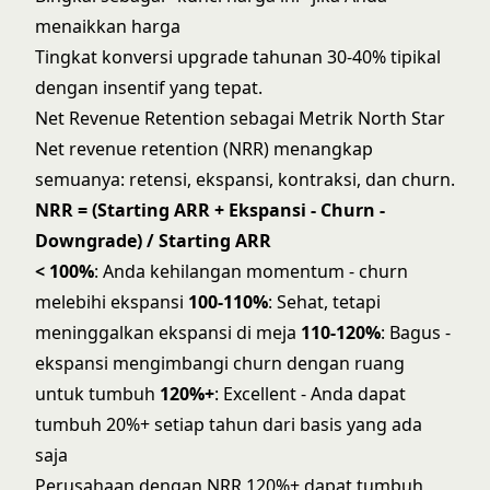
menaikkan harga
Tingkat konversi upgrade tahunan 30-40% tipikal
dengan insentif yang tepat.
Net Revenue Retention sebagai Metrik North Star
Net revenue retention (NRR) menangkap
semuanya: retensi, ekspansi, kontraksi, dan churn.
NRR = (Starting ARR + Ekspansi - Churn -
Downgrade) / Starting ARR
< 100%
: Anda kehilangan momentum - churn
melebihi ekspansi
100-110%
: Sehat, tetapi
meninggalkan ekspansi di meja
110-120%
: Bagus -
ekspansi mengimbangi churn dengan ruang
untuk tumbuh
120%+
: Excellent - Anda dapat
tumbuh 20%+ setiap tahun dari basis yang ada
saja
Perusahaan dengan NRR 120%+ dapat tumbuh