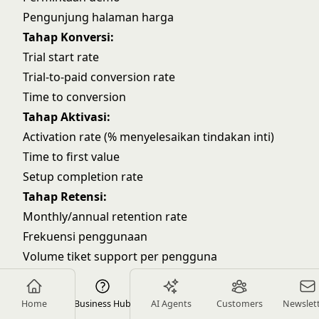
Pengunjung halaman harga
Tahap Konversi:
Trial start rate
Trial-to-paid conversion rate
Time to conversion
Tahap Aktivasi:
Activation rate (% menyelesaikan tindakan inti)
Time to first value
Setup completion rate
Tahap Retensi:
Monthly/annual retention rate
Frekuensi penggunaan
Volume tiket support per pengguna
Tahap Ekspansi:
Upgrade rate
Home
Business Hub
AI Agents
Customers
Newslet
Net revenue retention