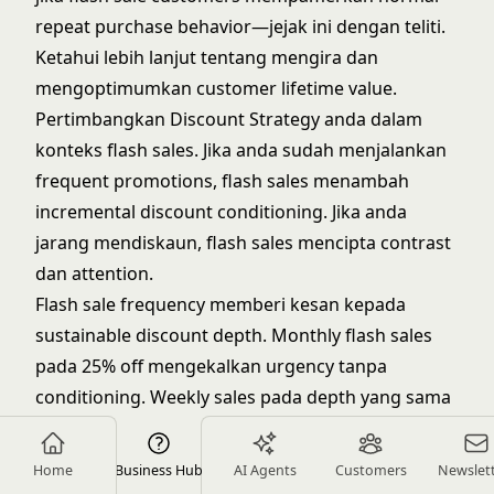
repeat purchase behavior—jejak ini dengan teliti.
Ketahui lebih lanjut tentang mengira dan
mengoptimumkan
customer lifetime value
.
Pertimbangkan
Discount Strategy
anda dalam
konteks flash sales. Jika anda sudah menjalankan
frequent promotions, flash sales menambah
incremental discount conditioning. Jika anda
jarang mendiskaun, flash sales mencipta contrast
dan attention.
Flash sale frequency memberi kesan kepada
sustainable discount depth. Monthly flash sales
pada 25% off mengekalkan urgency tanpa
conditioning. Weekly sales pada depth yang sama
melatih customers untuk tidak pernah bayar full
price. Sama ada kurangkan frequency atau
Home
Business Hub
AI Agents
Customers
Newslet
kurangkan discount depth semasa anda