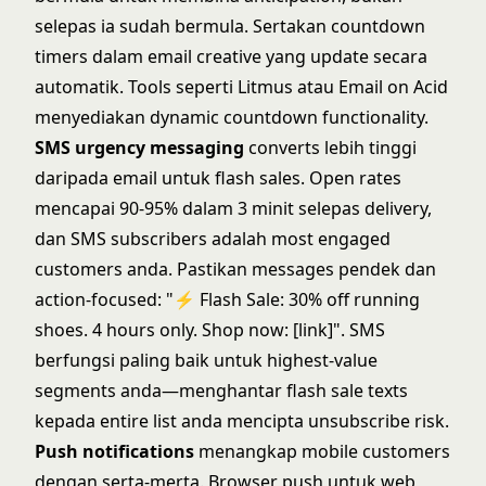
selepas ia sudah bermula. Sertakan countdown
timers dalam email creative yang update secara
automatik. Tools seperti Litmus atau Email on Acid
menyediakan dynamic countdown functionality.
SMS urgency messaging
converts lebih tinggi
daripada email untuk flash sales. Open rates
mencapai 90-95% dalam 3 minit selepas delivery,
dan SMS subscribers adalah most engaged
customers anda. Pastikan messages pendek dan
action-focused: "⚡️ Flash Sale: 30% off running
shoes. 4 hours only. Shop now: [link]". SMS
berfungsi paling baik untuk highest-value
segments anda—menghantar flash sale texts
kepada entire list anda mencipta unsubscribe risk.
Push notifications
menangkap mobile customers
dengan serta-merta. Browser push untuk web