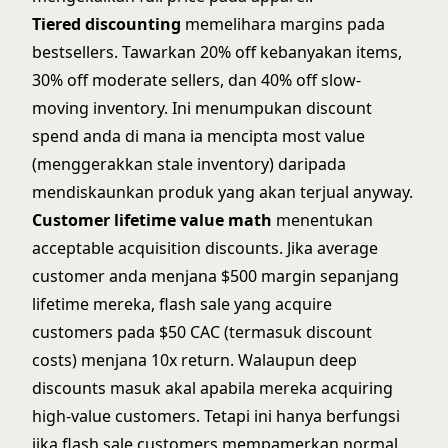
Tiered discounting
memelihara margins pada
bestsellers. Tawarkan 20% off kebanyakan items,
30% off moderate sellers, dan 40% off slow-
moving inventory. Ini menumpukan discount
spend anda di mana ia mencipta most value
(menggerakkan stale inventory) daripada
mendiskaunkan produk yang akan terjual anyway.
Customer lifetime value math
menentukan
acceptable acquisition discounts. Jika average
customer anda menjana $500 margin sepanjang
lifetime mereka, flash sale yang acquire
customers pada $50 CAC (termasuk discount
costs) menjana 10x return. Walaupun deep
discounts masuk akal apabila mereka acquiring
high-value customers. Tetapi ini hanya berfungsi
jika flash sale customers mempamerkan normal